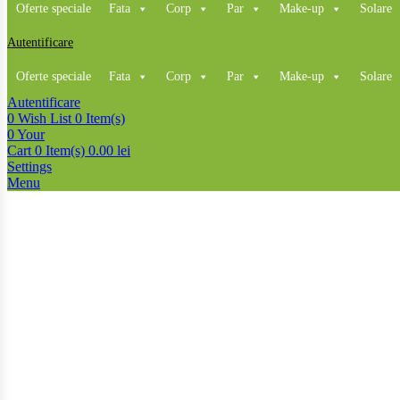
Oferte speciale
Fata
Corp
Par
Make-up
Solare
Autentificare
Oferte speciale
Fata
Corp
Par
Make-up
Solare
Autentificare
0
Wish List
0 Item(s)
0
Your
Cart
0 Item(s)
0.00
lei
Settings
Menu