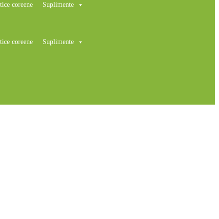
ice coreene
Suplimente
ice coreene
Suplimente