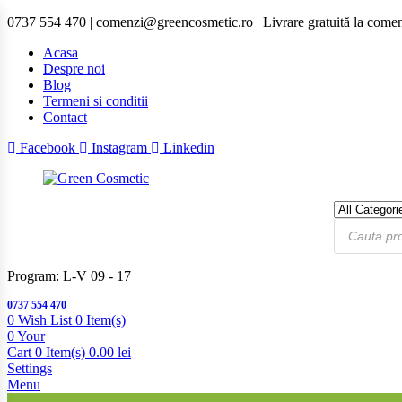
0737 554 470 | comenzi@greencosmetic.ro | Livrare gratuită la comenz
Acasa
Despre noi
Blog
Termeni si conditii
Contact
Facebook
Instagram
Linkedin
Program: L-V 09 - 17
0737 554 470
0
Wish List
0 Item(s)
0
Your
Cart
0 Item(s)
0.00
lei
Settings
Menu