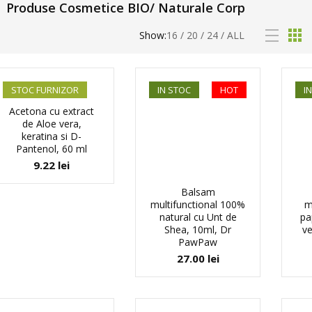
Produse Cosmetice BIO/ Naturale Corp
Show:
16
/
20
/
24
/
ALL
STOC FURNIZOR
IN STOC
HOT
I
Acetona cu extract
de Aloe vera,
keratina si D-
Pantenol, 60 ml
9.22
lei
Balsam
multifunctional 100%
m
natural cu Unt de
pa
Shea, 10ml, Dr
v
PawPaw
27.00
lei