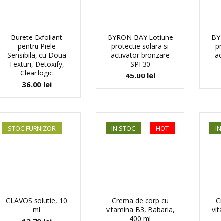
Burete Exfoliant
BYRON BAY Lotiune
BY
pentru Piele
protectie solara si
p
Sensibila, cu Doua
activator bronzare
ac
Texturi, Detoxify,
SPF30
Cleanlogic
45.00
lei
36.00
lei
STOC FURNIZOR
IN STOC
HOT
I
CLAVOS solutie, 10
Crema de corp cu
C
ml
vitamina B3, Babaria,
vi
400 ml