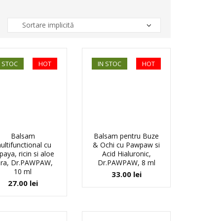
N STOC
HOT
IN STOC
HOT
Balsam
Balsam pentru Buze
ultifunctional cu
& Ochi cu Pawpaw si
paya, ricin si aloe
Acid Hialuronic,
era, Dr.PAWPAW,
Dr.PAWPAW, 8 ml
10 ml
33.00
lei
27.00
lei