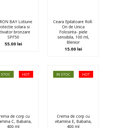
RON BAY Lotiune
Ceara Epilatoare Roll-
rotectie solara si
On de Unica
tivator bronzare
Folosinta- piele
SPF50
sensibila, 100 ml,
Blenior
55.00
lei
15.00
lei
N STOC
HOT
IN STOC
HOT
rema de corp cu
Crema de corp cu
tamina C, Babaria,
vitamina E, Babaria,
400 ml
400 ml