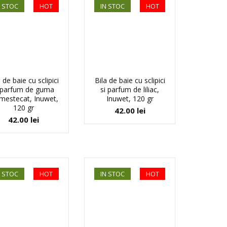
N STOC
HOT
IN STOC
HOT
 de baie cu sclipici
Bila de baie cu sclipici
 parfum de guma
si parfum de liliac,
mestecat, Inuwet,
Inuwet, 120 gr
120 gr
42.00
lei
42.00
lei
N STOC
HOT
IN STOC
HOT