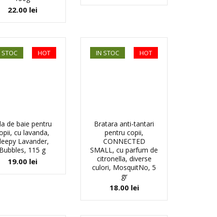
22.00
lei
N STOC
HOT
IN STOC
HOT
la de baie pentru
Bratara anti-tantari
opii, cu lavanda,
pentru copii,
leepy Lavander,
CONNECTED
Bubbles, 115 g
SMALL, cu parfum de
citronella, diverse
19.00
lei
culori, MosquitNo, 5
gr
18.00
lei