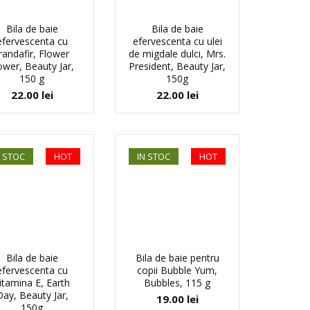
Bila de baie
Bila de baie
efervescenta cu
efervescenta cu ulei
randafir, Flower
de migdale dulci, Mrs.
wer, Beauty Jar,
President, Beauty Jar,
150 g
150g
22.00
lei
22.00
lei
N STOC
HOT
IN STOC
HOT
Bila de baie
Bila de baie pentru
efervescenta cu
copii Bubble Yum,
itamina E, Earth
Bubbles, 115 g
Day, Beauty Jar,
19.00
lei
150g