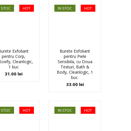
N STOC
HOT
IN STOC
HOT
Burete Exfoliant
Burete Exfoliant
pentru Corp,
pentru Piele
oxify, Cleanlogic,
Sensibila, cu Doua
1 buc
Texturi, Bath &
Body, Cleanlogic, 1
31.00
lei
buc.
33.00
lei
N STOC
HOT
IN STOC
HOT