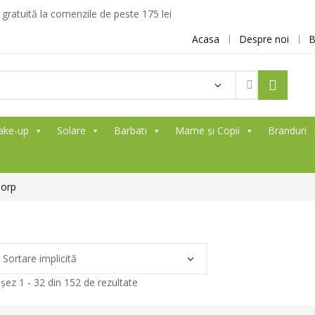
ratuită la comenzile de peste 175 lei
Acasa
Despre noi
B
ake-up
Solare
Barbati
Mame și Copii
Branduri
Corp
ișez 1 - 32 din 152 de rezultate