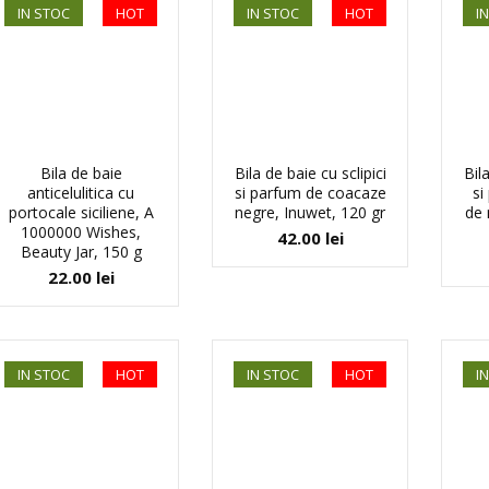
IN STOC
HOT
IN STOC
HOT
I
Bila de baie
Bila de baie cu sclipici
Bila
anticelulitica cu
si parfum de coacaze
si
portocale siciliene, A
negre, Inuwet, 120 gr
de 
1000000 Wishes,
42.00
lei
Beauty Jar, 150 g
22.00
lei
IN STOC
HOT
IN STOC
HOT
I