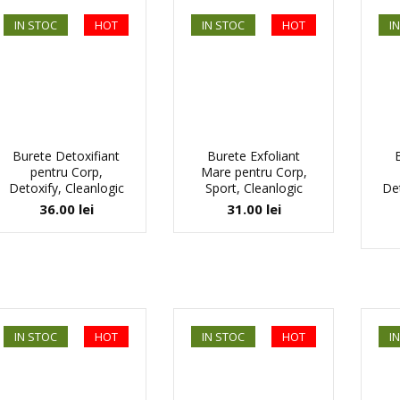
IN STOC
HOT
IN STOC
HOT
I
Burete Detoxifiant
Burete Exfoliant
pentru Corp,
Mare pentru Corp,
Detoxify, Cleanlogic
Sport, Cleanlogic
Det
36.00
lei
31.00
lei
IN STOC
HOT
IN STOC
HOT
I