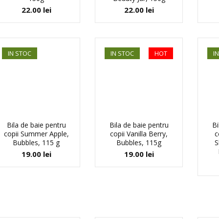
22.00
lei
22.00
lei
IN STOC
IN STOC
HOT
I
Bila de baie pentru
Bila de baie pentru
Bi
copii Summer Apple,
copii Vanilla Berry,
c
Bubbles, 115 g
Bubbles, 115g
S
19.00
lei
19.00
lei