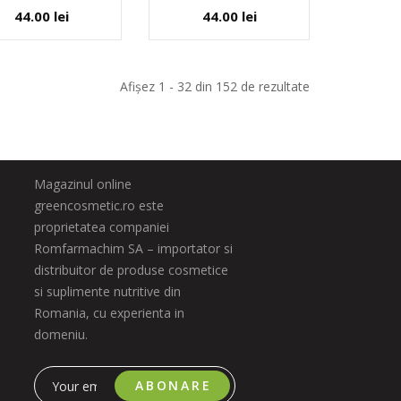
44.00
lei
44.00
lei
Afișez 1 - 32 din 152 de rezultate
Magazinul online
greencosmetic.ro este
proprietatea companiei
Romfarmachim SA – importator si
distribuitor de produse cosmetice
si suplimente nutritive din
Romania, cu experienta in
domeniu.
ABONARE