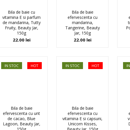
Bila de baie cu
Bila de baie
vitamina E si parfum
efervescenta cu
de mandarina, Tutty
mandarina,
t
Fruity, Beauty Jar,
Tangerine, Beauty
Po
150g
Jar, 150g
22.00
lei
22.00
lei
IN STOC
HOT
IN STOC
HOT
I
Bila de baie
Bila de baie
efervescenta cu unt
efervescenta cu
de cacao, Blue
vitamina E si capsuni,
v
Lagoon, Beauty Jar,
Unicorn Kisses,
150g
Beauty Jar, 150g