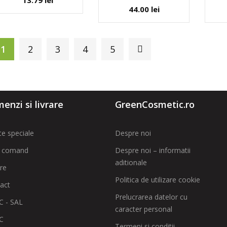
13.79
lei
44.00
lei
1
2
3
4
5
enzi si livrare
GreenCosmetic.ro
te speciale
Despre noi
 comand
Despre noi – informatii
aditionale
are
Politica de utilizare cookie
act
Prelucrarea datelor cu
 - SAL
caracter personal
C
Termeni si conditii