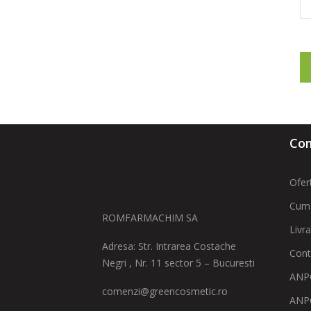
Com
Ofer
Cum
ROMFARMACHIM SA
Livr
Adresa: Str. Intrarea Costache
Cont
Negri , Nr. 11 sector 5 – Bucuresti
ANPC
comenzi@greencosmetic.ro
ANP