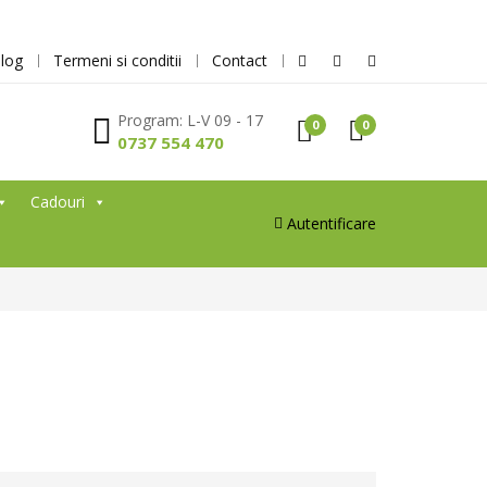
log
Termeni si conditii
Contact
Program: L-V 09 - 17
0
0
0737 554 470
Cadouri
Autentificare