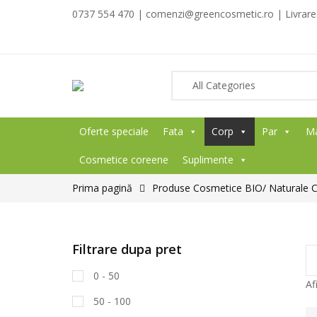
0737 554 470 | comenzi@greencosmetic.ro | Livrare g
Oferte speciale
Fata
Corp
Par
M
Cosmetice coreene
Suplimente
Prima pagină
Produse Cosmetice BIO/ Naturale 
Filtrare dupa pret
0 - 50
Af
50 - 100