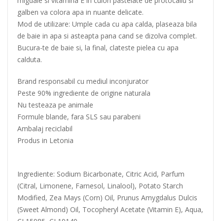
migdale si vitamina E in culori pastelate de protocaliu si
galben va colora apa in nuante delicate.
Mod de utilizare: Umple cada cu apa calda, plaseaza bila
de baie in apa si asteapta pana cand se dizolva complet.
Bucura-te de baie si, la final, clateste pielea cu apa
calduta.
Brand responsabil cu mediul inconjurator
Peste 90% ingrediente de origine naturala
Nu testeaza pe animale
Formule blande, fara SLS sau parabeni
Ambalaj reciclabil
Produs in Letonia
Ingrediente: Sodium Bicarbonate, Citric Acid, Parfum
(Citral, Limonene, Farnesol, Linalool), Potato Starch
Modified, Zea Mays (Corn) Oil, Prunus Amygdalus Dulcis
(Sweet Almond) Oil, Tocopheryl Acetate (Vitamin E), Aqua,