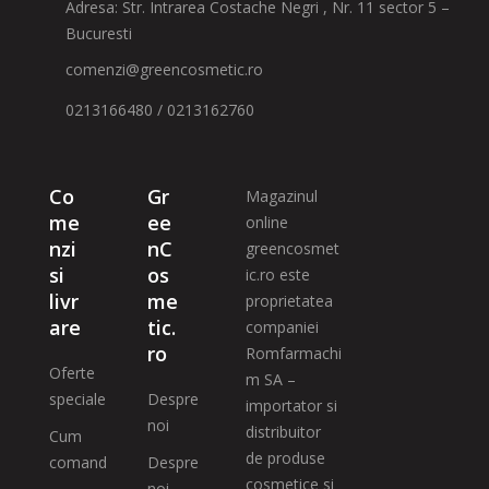
Adresa: Str. Intrarea Costache Negri , Nr. 11 sector 5 –
Bucuresti
comenzi@greencosmetic.ro
0213166480 / 0213162760
Co
Gr
Magazinul
me
ee
online
nzi
nC
greencosmet
si
os
ic.ro este
livr
me
proprietatea
are
tic.
companiei
ro
Romfarmachi
Oferte
m SA –
speciale
Despre
importator si
noi
distribuitor
Cum
de produse
comand
Despre
cosmetice si
noi –