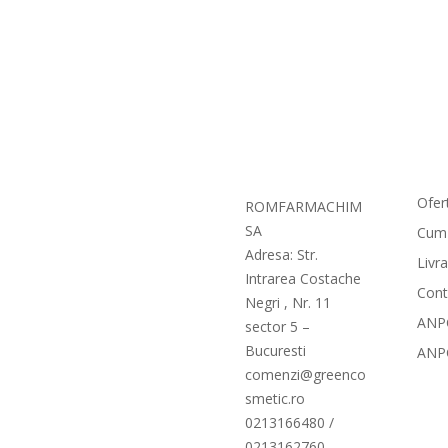
Com
Ofer
ROMFARMACHIM
SA
Cum
Adresa: Str.
Livr
Intrarea Costache
Cont
Negri , Nr. 11
ANPC
sector 5 –
Bucuresti
ANP
comenzi@greenco
smetic.ro
0213166480 /
0213162760