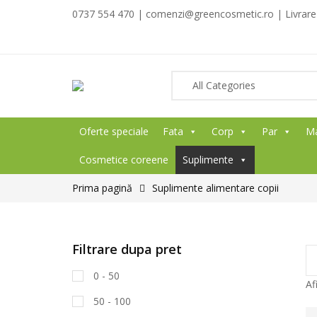
0737 554 470 | comenzi@greencosmetic.ro | Livrare g
Oferte speciale
Fata
Corp
Par
M
Cosmetice coreene
Suplimente
Prima pagină
Suplimente alimentare copii
Filtrare dupa pret
0 - 50
Af
50 - 100