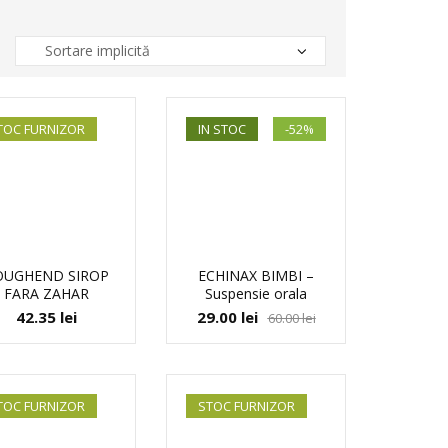
TOC FURNIZOR
IN STOC
-52%
OUGHEND SIROP
ECHINAX BIMBI –
FARA ZAHAR
Suspensie orala
42.35
lei
29.00
lei
60.00
lei
TOC FURNIZOR
STOC FURNIZOR