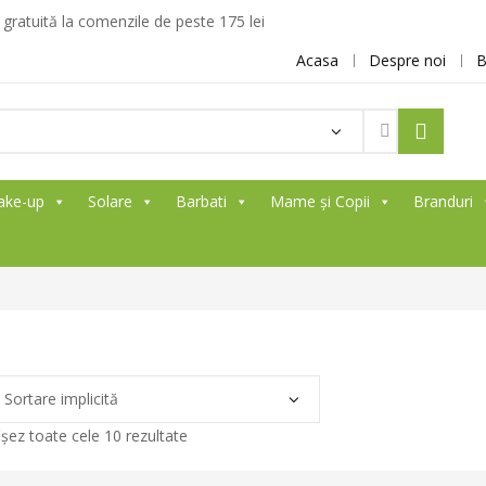
ratuită la comenzile de peste 175 lei
Acasa
Despre noi
B
ake-up
Solare
Barbati
Mame și Copii
Branduri
ișez toate cele 10 rezultate