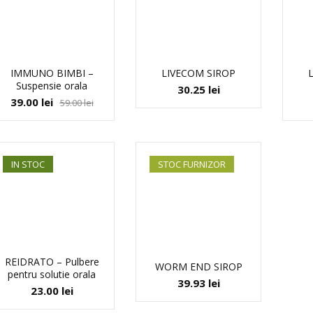
IMMUNO BIMBI –
LIVECOM SIROP
Suspensie orala
30.25
lei
39.00
lei
59.00
lei
IN STOC
STOC FURNIZOR
REIDRATO – Pulbere
WORM END SIROP
pentru solutie orala
39.93
lei
23.00
lei