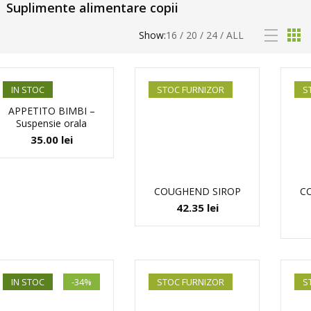
Suplimente alimentare copii
Show:
16
/
20
/
24
/
ALL
IN STOC
STOC FURNIZOR
S
APPETITO BIMBI –
Suspensie orala
35.00
lei
COUGHEND SIROP
C
42.35
lei
IN STOC
-34%
STOC FURNIZOR
S