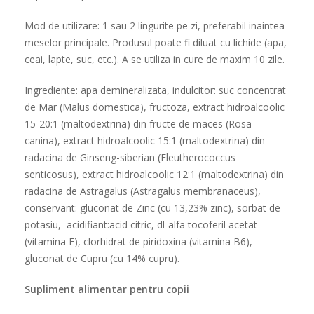
Mod de utilizare: 1 sau 2 lingurite pe zi, preferabil inaintea
meselor principale. Produsul poate fi diluat cu lichide (apa,
ceai, lapte, suc, etc.). A se utiliza in cure de maxim 10 zile.
Ingrediente: apa demineralizata, indulcitor: suc concentrat
de Mar (Malus domestica), fructoza, extract hidroalcoolic
15-20:1 (maltodextrina) din fructe de maces (Rosa
canina), extract hidroalcoolic 15:1 (maltodextrina) din
radacina de Ginseng-siberian (Eleutherococcus
senticosus), extract hidroalcoolic 12:1 (maltodextrina) din
radacina de Astragalus (Astragalus membranaceus),
conservant: gluconat de Zinc (cu 13,23% zinc), sorbat de
potasiu, acidifiant:acid citric, dl-alfa tocoferil acetat
(vitamina E), clorhidrat de piridoxina (vitamina B6),
gluconat de Cupru (cu 14% cupru).
Supliment alimentar pentru copii