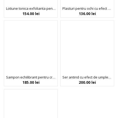
Lotiune tonica exfolianta pentru pori dilatati, cu extract de cactus, Bueno, 150 ml
Plasturi pentru ochi cu efect antirid cu bakuchiol, Bueno, 96 g
154.00
lei
136.00
lei
Sampon echilibrant pentru cresterea si fortifierea parului, cu Xanthohumol, Bueno, 500 ml
Ser antirid cu efect de umplere si hidratare, cu Volufiline & peptide MGF, Hydro Volume Lift, Bueno, 40 ml
185.00
lei
200.00
lei