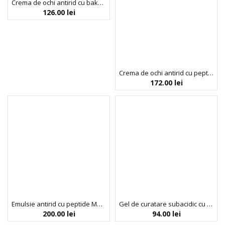
Crema de ochi antirid cu bakuchiol si retinol, Bueno, 20 g
126.00
lei
Crema de ochi antirid cu peptide MGF, pentru hidratarea tenului, Bueno, 30 g
172.00
lei
Emulsie antirid cu peptide MGF pentru hidratarea tenului, Bueno, 100 ml
Gel de curatare subacidic cu petale de trandafir, pentru controlul sebumului, Pure Moonlight Rose Floral Cleanser, Bueno, 150 ml
200.00
lei
94.00
lei