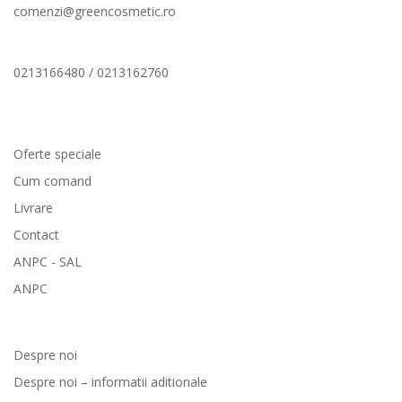
comenzi@greencosmetic.ro
0213166480 / 0213162760
Comenzi si livrare
Oferte speciale
Cum comand
Livrare
Contact
ANPC - SAL
ANPC
GreenCosmetic.ro
Despre noi
Despre noi – informatii aditionale