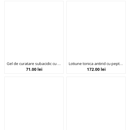
Gel de curatare subacidic cu petale de trandafir, pentru controlul sebumului, Pure Moonlight Rose Floral Cleanser, Bueno, 80 ml
Lotiune tonica antirid cu peptide MGF, pentru hidratare, Bueno, 100 ml
71.00
lei
172.00
lei