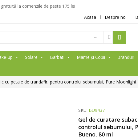
ratuită la comenzile de peste 175 lei
Acasa
Despre noi
B
ake-up
Solare
Barbati
Mame și Copii
Branduri
ic cu petale de trandafir, pentru controlul sebumului, Pure Moonlight
SKU:
BU9437
Gel de curatare subaci
controlul sebumului, 
Bueno, 80 ml