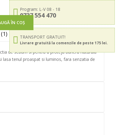
Program: L-V 08 - 18
0737 554 470
UGĂ ÎN COȘ
(1)
TRANSPORT GRATUIT!
Livrare gratuită la comenzile de peste 175 lei.
uctia de sebum si pentru a proteja bariera naturala
si lasa tenul proaspat si luminos, fara senzatia de