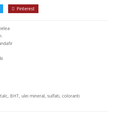
Pinterest
ielea
m
andafir
ii
alc, BHT, ulei mineral, sulfati, coloranti