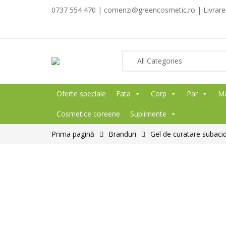
0737 554 470 | comenzi@greencosmetic.ro | Livrare g
Oferte speciale
Fata
Corp
Par
M
Cosmetice coreene
Suplimente
Prima pagină
Branduri
Gel de curatare subacid