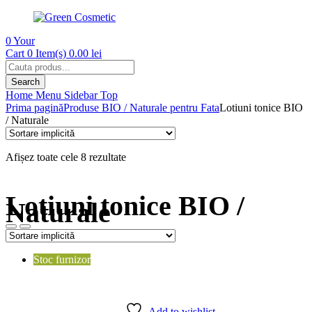
0
Your
Cart
0 Item(s)
0.00
lei
Products
search
Search
Home
Menu
Sidebar
Top
Prima pagină
Produse BIO / Naturale pentru Fata
Lotiuni tonice BIO
/ Naturale
Afișez toate cele 8 rezultate
Lotiuni tonice BIO /
Naturale
Stoc furnizor
Add to wishlist