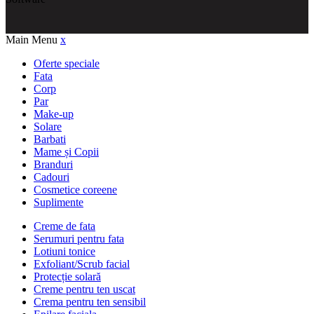
Main Menu
x
Oferte speciale
Fata
Corp
Par
Make-up
Solare
Barbati
Mame și Copii
Branduri
Cadouri
Cosmetice coreene
Suplimente
Creme de fata
Serumuri pentru fata
Lotiuni tonice
Exfoliant/Scrub facial
Protecție solară
Creme pentru ten uscat
Crema pentru ten sensibil