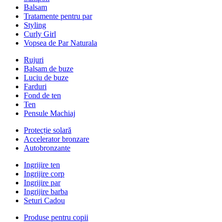
Balsam
Tratamente pentru par
Styling
Curly Girl
Vopsea de Par Naturala
Rujuri
Balsam de buze
Luciu de buze
Farduri
Fond de ten
Ten
Pensule Machiaj
Protecție solară
Accelerator bronzare
Autobronzante
Ingrijire ten
Ingrijire corp
Ingrijire par
Ingrijire barba
Seturi Cadou
Produse pentru copii