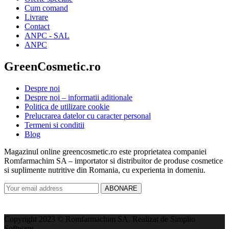
Cum comand
Livrare
Contact
ANPC - SAL
ANPC
GreenCosmetic.ro
Despre noi
Despre noi – informatii aditionale
Politica de utilizare cookie
Prelucrarea datelor cu caracter personal
Termeni si conditii
Blog
Magazinul online greencosmetic.ro este proprietatea companiei
Romfarmachim SA – importator si distribuitor de produse cosmetice
si suplimente nutritive din Romania, cu experienta in domeniu.
ABONARE
Copyright 2023 © Romfarmachim SA. Realizat de Simplio
Software