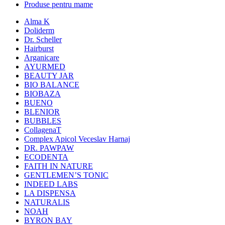
Produse pentru mame
Alma K
Doliderm
Dr. Scheller
Hairburst
Arganicare
AYURMED
BEAUTY JAR
BIO BALANCE
BIOBAZA
BUENO
BLENIOR
BUBBLES
CollagenaT
Complex Apicol Veceslav Harnaj
DR. PAWPAW
ECODENTA
FAITH IN NATURE
GENTLEMEN’S TONIC
INDEED LABS
LA DISPENSA
NATURALIS
NOAH
BYRON BAY