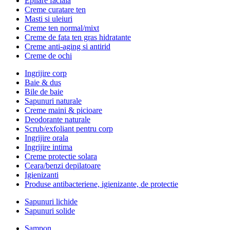
Epilare faciala
Creme curatare ten
Masti si uleiuri
Creme ten normal/mixt
Creme de fata ten gras hidratante
Creme anti-aging si antirid
Creme de ochi
Ingrijire corp
Baie & dus
Bile de baie
Sapunuri naturale
Creme maini & picioare
Deodorante naturale
Scrub/exfoliant pentru corp
Ingrijire orala
Ingrijire intima
Creme protectie solara
Ceara/benzi depilatoare
Igienizanti
Produse antibacteriene, igienizante, de protectie
Sapunuri lichide
Sapunuri solide
Sampon