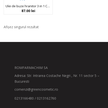
Ulei de buze hranitor 3 in 1 Cute Lippy – COCONUT 01, Blondesister, 2,5 ml
87.00
lei
Afișez singurul rezultat
ROMFARMACHIM SA
Adresa: Str. Intrarea Costache Negri , Nr. 11 sector 5 –
Bucuresti
comenzi@greencosmetic.ro
0213166480 / 0213162760