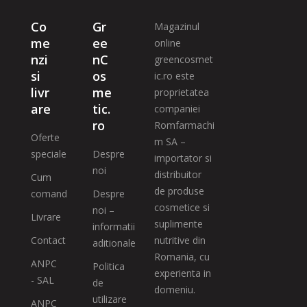
Co
Gr
Magazinul
me
ee
online
nzi
nC
greencosmet
si
os
ic.ro este
livr
me
proprietatea
are
tic.
companiei
ro
Romfarmachi
Oferte
m SA –
speciale
Despre
importator si
noi
distribuitor
Cum
de produse
comand
Despre
cosmetice si
noi –
Livrare
suplimente
informatii
Contact
nutritive din
aditionale
Romania, cu
ANPC
Politica
experienta in
- SAL
de
domeniu.
utilizare
ANPC