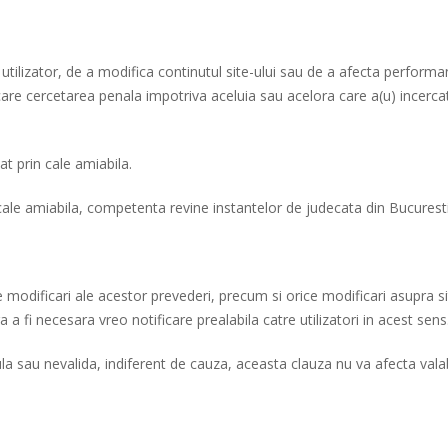
utilizator, de a modifica continutul site-ului sau de a afecta performant
are cercetarea penala impotriva aceluia sau acelora care a(u) incercat
vat prin cale amiabila.
pe cale amiabila, competenta revine instantelor de judecata din Bucures
e modificari ale acestor prevederi, precum si orice modificari asupra si
a a fi necesara vreo notificare prealabila catre utilizatori in acest sens
la sau nevalida, indiferent de cauza, aceasta clauza nu va afecta valabi