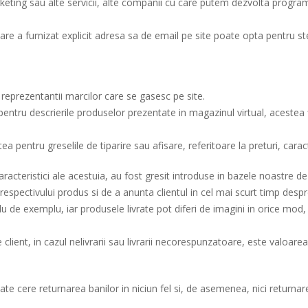
emarketing sau alte servicii, alte companii cu care putem dezvolta prog
re a furnizat explicit adresa sa de email pe site poate opta pentru s
u reprezentantii marcilor care se gasesc pe site.
ntru descrierile produselor prezentate in magazinul virtual, acestea fii
ea pentru greselile de tiparire sau afisare, referitoare la preturi, caract
racteristici ale acestuia, au fost gresit introduse in bazele noastre de 
a respectivului produs si de a anunta clientul in cel mai scurt timp des
de exemplu, iar produsele livrate pot diferi de imagini in orice mod, da
 client, in cazul nelivrarii sau livrarii necorespunzatoare, este valoar
te cere returnarea banilor in niciun fel si, de asemenea, nici returna