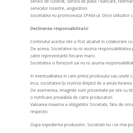
servicii de curierat, servicii de plata / bancare, tel
serviciilor noastre, asigurători.
Societatea nu promoveaza SPAM-ul. Orice utilizator ca
Declinarea responsabilitatii:
Continutul acestui site a fost alcatuit in colaborare c
De aceea, Societatea nu isi asuma responsabilitatea pe
catre reprezentantii fiecarei marci.
Societatea si furnizorii sai nu isi asuma responsabilitat
In eventualitatea in care pretul produsului sau unele ca
inca, societatea își rezervă dreptul de a anula livrare
De asemenea, imaginile sunt prezentate pe site cu titlu 
o notificare prealabila de catre producatori.
Valoarea maxima a obligatiilor Societatii, fata de orice
respectiv.
Dupa expedierea produselor, Societatii nu i se mai poa