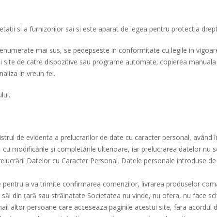
tatii si a furnizorilor sai si este aparat de legea pentru protectia drep
e enumerate mai sus, se pedepseste in conformitate cu legile in vigoar
i site de catre dispozitive sau programe automate; copierea manuala a 
aliza in vreun fel.
lui.
strul de evidenta a prelucrarilor de date cu caracter personal, având 
cu modificările și completările ulterioare, iar prelucrarea datelor nu se 
relucrării Datelor cu Caracter Personal. Datele personale introduse de
pentru a va trimite confirmarea comenzilor, livrarea produselor coman
rii săi din țară sau străinatate Societatea nu vinde, nu ofera, nu face 
il altor persoane care acceseaza paginile acestui site, fara acordul d