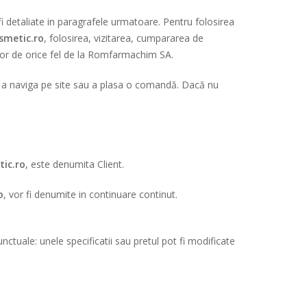
fi detaliate in paragrafele urmatoare. Pentru folosirea
smetic.ro
, folosirea, vizitarea, cumpararea de
ilor de orice fel de la Romfarmachim SA.
 de a naviga pe site sau a plasa o comandă. Dacă nu
ic.ro
, este denumita Client.
o
, vor fi denumite in continuare continut.
ctuale: unele specificatii sau pretul pot fi modificate