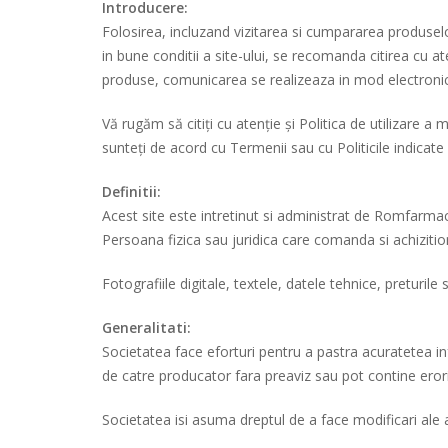
Introducere:
Folosirea, incluzand vizitarea si cumpararea produselor
in bune conditii a site-ului, se recomanda citirea cu at
produse, comunicarea se realizeaza in mod electronic,
Vă rugăm să citiți cu atenție și Politica de utilizare
sunteți de acord cu Termenii sau cu Politicile indicate
Definitii:
Acest site este intretinut si administrat de Romfarma
Persoana fizica sau juridica care comanda si achiziti
Fotografiile digitale, textele, datele tehnice, preturile
Generalitati:
Societatea face eforturi pentru a pastra acuratetea inf
de catre producator fara preaviz sau pot contine eror
Societatea isi asuma dreptul de a face modificari ale a