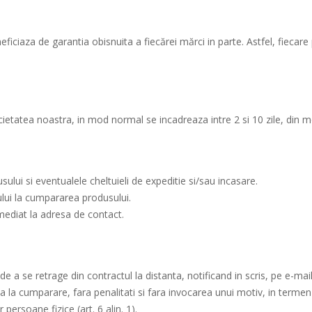
ciaza de garantia obisnuita a fiecărei mărci in parte. Astfel, fiecare p
ietatea noastra, in mod normal se incadreaza intre 2 si 10 zile, din m
usului si eventualele cheltuieli de expeditie si/sau incasare.
ului la cumpararea produsului.
mediat la adresa de contact.
a se retrage din contractul la distanta, notificand in scris, pe e-mai
 la cumparare, fara penalitati si fara invocarea unui motiv, in termen 
persoane fizice (art. 6 alin. 1).