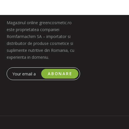
Magazinul online greencosmetic.ro
este proprietatea companiei
Romfarmachim SA – importator si
distribuitor de produse cosmetice si
suplimente nutritive din Romania, cu
experienta in domeniu.
ABONARE