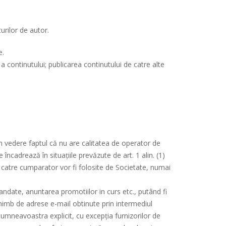
turilor de autor.
e.
continutului; publicarea continutului de catre alte
în vedere faptul că nu are calitatea de operator de
încadrează în situațiile prevăzute de art. 1 alin. (1)
 catre cumparator vor fi folosite de Societate, numai
date, anuntarea promotiilor in curs etc., putând fi
schimb de adrese e-mail obtinute prin intermediul
umneavoastra explicit, cu excepția furnizorilor de