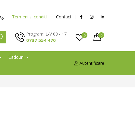
og
Termeni si conditii
Contact
Program: L-V 09 - 17
0
0
0737 554 470
Cadouri
Autentificare