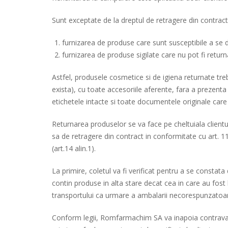
Sunt exceptate de la dreptul de retragere din contract
furnizarea de produse care sunt susceptibile a se det
furnizarea de produse sigilate care nu pot fi return
Astfel, produsele cosmetice si de igiena returnate trebu
exista), cu toate accesoriile aferente, fara a prezent
etichetele intacte si toate documentele originale care le
Returnarea produselor se va face pe cheltuiala clientulu
sa de retragere din contract in conformitate cu art. 
(art.14 alin.1).
La primire, coletul va fi verificat pentru a se constata
contin produse in alta stare decat cea in care au fost 
transportului ca urmare a ambalarii necorespunzatoa
Conform legii, Romfarmachim SA va inapoia contravaloa