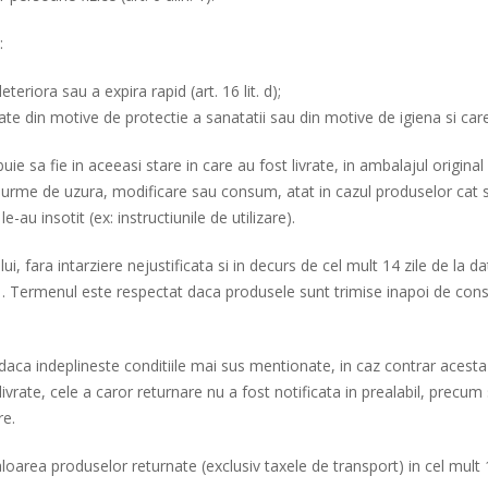
:
eriora sau a expira rapid (art. 16 lit. d);
ate din motive de protectie a sanatatii sau din motive de igiena si care 
ie sa fie in aceeasi stare in care au fost livrate, in ambalajul original 
a urme de uzura, modificare sau consum, atat in cazul produselor cat si
-au insotit (ex: instructiunile de utilizare).
i, fara intarziere nejustificata si in decurs de cel mult 14 zile de la 
11. Termenul este respectat daca produsele sunt trimise inapoi de cons
 daca indeplineste conditiile mai sus mentionate, in caz contrar acesta v
livrate, cele a caror returnare nu a fost notificata in prealabil, precum
re.
rea produselor returnate (exclusiv taxele de transport) in cel mult 14