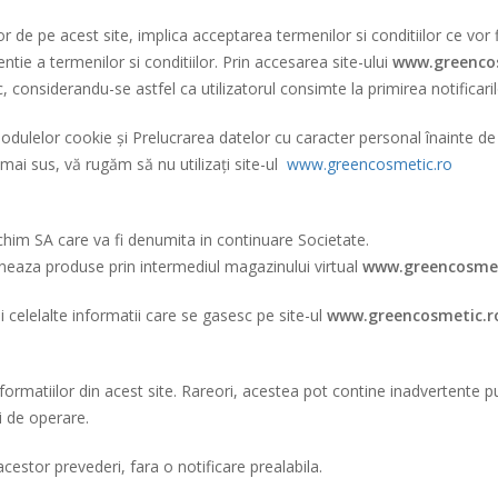
 de pe acest site, implica acceptarea termenilor si conditiilor ce vor 
entie a termenilor si conditiilor. Prin accesarea site-ului
www.greenco
 considerandu-se astfel ca utilizatorul consimte la primirea notificar
 a modulelor cookie și Prelucrarea datelor cu caracter personal înainte
 mai sus, vă rugăm să nu utilizați site-ul
www.greencosmetic.ro
chim SA care va fi denumita in continuare Societate.
oneaza produse prin intermediul magazinului virtual
www.greencosmet
 si celelalte informatii care se gasesc pe site-ul
www.greencosmetic.r
ormatiilor din acest site. Rareori, acestea pot contine inadvertente pun
i de operare.
cestor prevederi, fara o notificare prealabila.