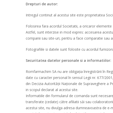
Drepturi de autor:
Intregul continut al acestui site este proprietatea Socie
Folosirea fara acordul Societatii, a oricaror element
Astfel, sunt interzise in mod expres: accesarea acestu
companii sau site-uri, pentru a face comparatie sau an
Fotografiile si datele sunt folosite cu acordul furnizoru
Securitatea datelor personale si a informatiilor:
Romfarmachim SA nu are obligația înregistrării în Regi
date cu caracter personal în sensul Legii nr. 677/2001, 
din Decizia Autorității Naționale de Supraveghere a P
in scopul declarat al acestui site.
Informatiile din formularul de comanda sunt necesare 
transferate (cedate) către afiliatii săi sau colaborato
acestui site, nu divulga adresa dumneavoastra de e-ma