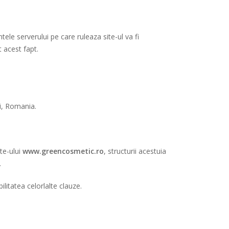
ele serverului pe care ruleaza site-ul va fi
 acest fapt.
ti, Romania.
te-ului
www.greencosmetic.ro
, structurii acestuia
.
litatea celorlalte clauze.