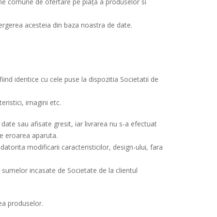
rame comune de ofertare pe piață a produselor si
tergerea acesteia din baza noastra de date.
nd identice cu cele puse la dispozitia Societatii de
eristici, imagini etc.
date sau afisate gresit, iar livrarea nu s-a efectuat
pre eroarea aparuta.
torita modificarii caracteristicilor, design-ului, fara
ea sumelor incasate de Societate de la clientul
rea produselor.