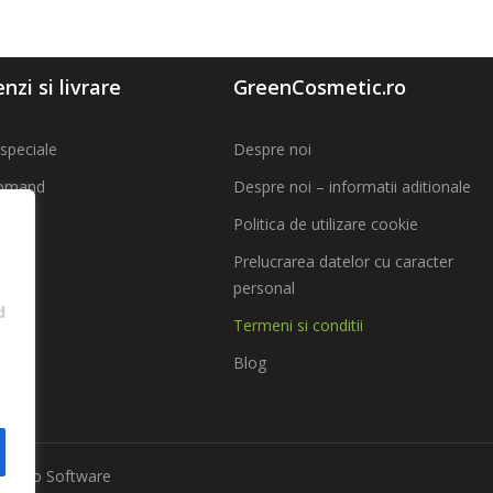
zi si livrare
GreenCosmetic.ro
speciale
Despre noi
omand
Despre noi – informatii aditionale
Politica de utilizare cookie
t
Prelucrarea datelor cu caracter
personal
 SAL
d
Termeni si conditii
Blog
implio Software