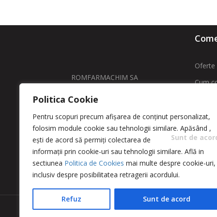
Comen
Oferte 
ROMFARMACHIM SA
Cum c
Adresa: Str. Intrarea Costache
Politica Cookie
Livrare
Negri , Nr. 11 sector 5 – Bucuresti
Contac
Pentru scopuri precum afișarea de conținut personalizat,
folosim module cookie sau tehnologii similare. Apăsând
,
comenzi@greencosmetic.ro
ANPC -
Sunt de acor
ești de acord să permiți colectarea de
0213166480 / 0213162760
ANPC
informații prin cookie-uri sau tehnologii similare. Află in
sectiunea
Politica de Cookies
mai multe despre cookie-uri,
inclusiv despre posibilitatea retragerii acordului.
Refuz
Sunt de acord
Copyright 2023 © Romfarmachim SA. Realizat de S