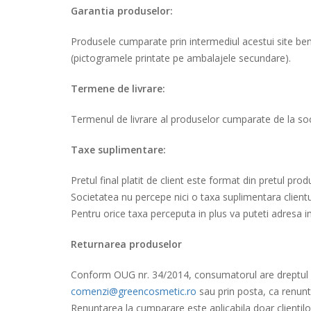
Garantia produselor:
Produsele cumparate prin intermediul acestui site benefi
(pictogramele printate pe ambalajele secundare).
Termene de livrare:
Termenul de livrare al produselor cumparate de la soc
Taxe suplimentare:
Pretul final platit de client este format din pretul prod
Societatea nu percepe nici o taxa suplimentara client
Pentru orice taxa perceputa in plus va puteti adresa i
Returnarea produselor
Conform OUG nr. 34/2014, consumatorul are dreptul de 
comenzi@greencosmetic.ro
sau prin posta, ca renunta
Renuntarea la cumparare este aplicabila doar clientilor 