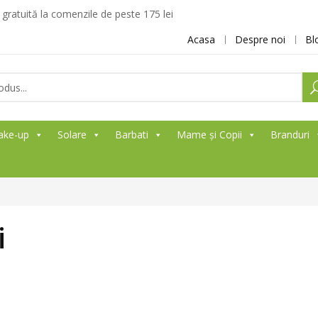
ratuită la comenzile de peste 175 lei
Acasa
Despre noi
Bl
ake-up
Solare
Barbati
Mame și Copii
Branduri
i