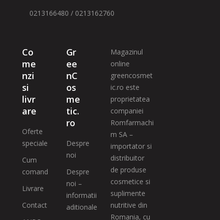
0213166480 / 0213162760
Co
Gr
Magazinul
me
ee
online
nzi
nC
greencosmet
si
os
ic.ro este
livr
me
proprietatea
are
tic.
companiei
ro
Romfarmachi
Oferte
m SA –
speciale
Despre
importator si
noi
distribuitor
Cum
de produse
comand
Despre
cosmetice si
noi –
Livrare
suplimente
informatii
Contact
nutritive din
aditionale
Romania, cu