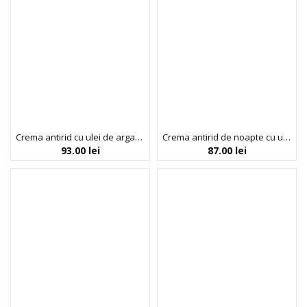
Crema antirid cu ulei de argan, SPF 15, Dr. Scheller, 50 ml
Crema antirid de noapte cu ulei de argan, Dr. Scheller, 50 ml
93.00
lei
87.00
lei