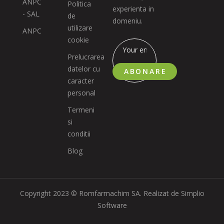
ANPC
Politica
experienta in
- SAL
de
domeniu.
utilizare
ANPC
cookie
Prelucrarea
datelor cu
ABONARE
caracter
personal
Termeni
si
conditii
Blog
Copyright 2023 © Romfarmachim SA. Realizat de Simplio
Software