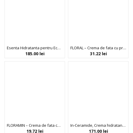
Esenta Hidratanta pentru Echilibrarea Microbiomului, Indeed, 90 ml
FLORAL – Crema de fata cu propolis
185.00
lei
31.22
lei
FLORAMIN – Crema de fata cu miere
In-Ceramide, Crema hidratanta cu Ceramide pentru Ten Sensibil sau Uscat, Indeed Labs, 30 ml
19.72
lei
171.00
lei