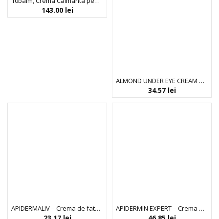
10balm, Crema Calmanta pentru Ten Uscat si Sensibil, Indeed Labs, 30 ml
143.00
lei
ALMOND UNDER EYE CREAM DELUXE – Crema anticearcane
34.57
lei
APIDERMALIV – Crema de fata cu laptisor de matca, ulei de masline si unt de shea
APIDERMIN EXPERT – Crema de noapte
23.17
lei
46.85
lei