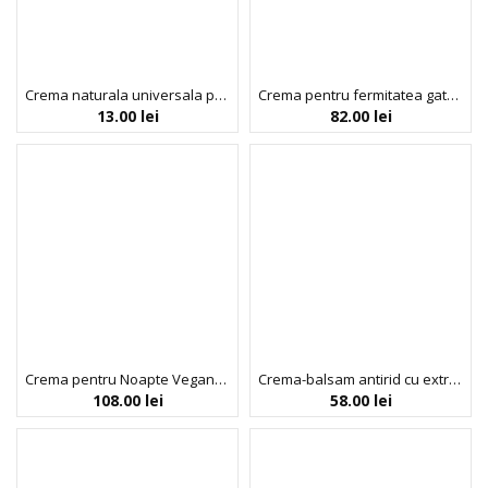
Crema naturala universala pentru barbati (maini, corp, fata), 30 ml, Biobaza
Crema pentru fermitatea gatului si decolteului, Probiotics, Bio Balance, 50 ml
13.00
lei
82.00
lei
Crema pentru Noapte Vegana Reparatoare, cu Papayaluronic, Your Gorgeous Skin, 45 ml
Crema-balsam antirid cu extract de armurariu, Dr. Scheller, 50 ml
108.00
lei
58.00
lei