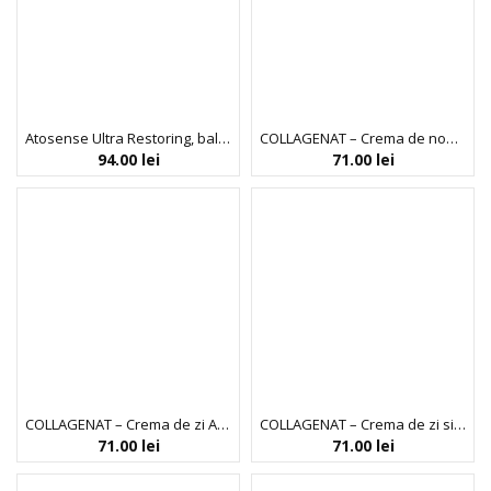
Atosense Ultra Restoring, balsam intensiv calmant pentru pielea sensibila, Bio Balance, 150 ml
COLLAGENAT – Crema de noapte Sleeping Beauty
94.00
lei
71.00
lei
COLLAGENAT – Crema de zi Age-Defend
COLLAGENAT – Crema de zi si noapte Hydra-Lift
71.00
lei
71.00
lei