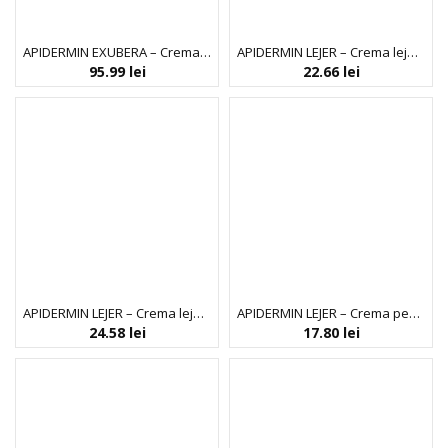
APIDERMIN EXUBERA – Crema pentru zi
APIDERMIN LEJER – Crema lejera hidratanta de zi
95.99
lei
22.66
lei
APIDERMIN LEJER – Crema lejera regeneranta pentru noapte
APIDERMIN LEJER – Crema pentru ochi cu laptisor de matca – activ anticearcan
24.58
lei
17.80
lei