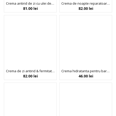
Crema antirid de zi cu ulei de argan, Dr. Scheller, 50 ml
Crema de noapte reparatoare, antirid & fermitate, Probiotics, Bio Balance, 50 ml
81.00
lei
82.00
lei
Crema de zi antirid & fermitate, cu SPF 20 & UVA, Probiotics, Bio Balance, 50 ml
Crema hidratanta pentru barbati [GENTLE]MEN ONE & ONLY, Biobaza, 100 ml
82.00
lei
46.00
lei