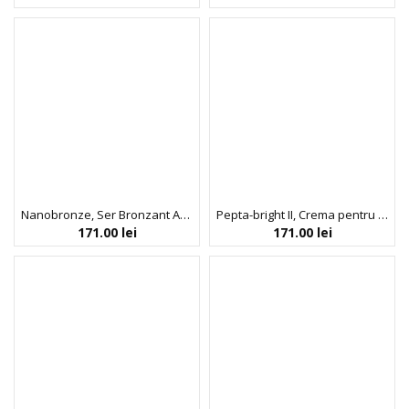
Nanobronze, Ser Bronzant Anti-Poluare cu Protectie Blue Light, Indeed Labs, 30 ml
Pepta-bright II, Crema pentru Uniformizarea Tonului Pielii, Indeed Labs, 30 ml
171.00
lei
171.00
lei