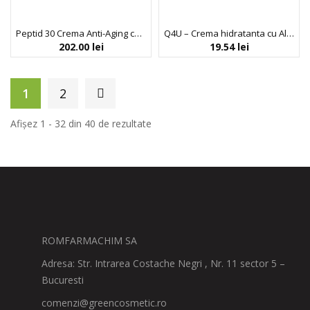
Peptid 30 Crema Anti-Aging cu Extract de Stridii Hidrolizat 5.4 %, Trimay, 50 ml
Q4U – Crema hidratanta cu Aloe vera
202.00
lei
19.54
lei
1
2
Afișez 1 - 32 din 40 de rezultate
ROMFARMACHIM SA
Adresa: Str. Intrarea Costache Negri , Nr. 11 sector 5 –
Bucuresti
comenzi@greencosmetic.ro