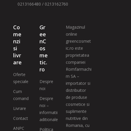
0213166480 / 0213162760
Co
Gr
Magazinul
me
ee
online
nzi
nC
greencosmet
si
os
ic.ro este
livr
me
proprietatea
are
tic.
companiei
ro
Romfarmachi
Oferte
m SA –
speciale
Despre
importator si
noi
distribuitor
Cum
de produse
comand
Despre
cosmetice si
noi –
Livrare
suplimente
informatii
Contact
nutritive din
aditionale
Romania, cu
ANPC
Politica