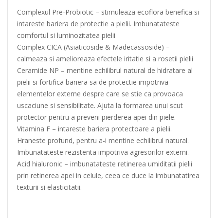
Complexul Pre-Probiotic – stimuleaza ecoflora benefica si
intareste bariera de protectie a pielii. Imbunatateste
comfortul si luminozitatea pielii
Complex CICA (Asiaticoside & Madecassoside) –
calmeaza si amelioreaza efectele iritatie si a rosetii pielii
Ceramide NP – mentine echilibrul natural de hidratare al
pielii si fortifica bariera sa de protectie impotriva
elementelor externe despre care se stie ca provoaca
uscaciune si sensibilitate. Ajuta la formarea unui scut
protector pentru a preveni pierderea apei din piele.
Vitamina F – intareste bariera protectoare a pielii.
Hraneste profund, pentru a-i mentine echilibrul natural.
Imbunatateste rezistenta impotriva agresorilor externi.
Acid hialuronic – imbunatateste retinerea umiditatii pielii
prin retinerea apei in celule, ceea ce duce la imbunatatirea
texturii si elasticitatii.