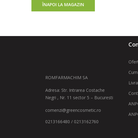
ÎNAPOI LA MAGAZIN
Com
Ofer
Cum
ROMFARMACHIM SA
Livr
Adresa: Str. Intrarea Costache
Cont
Negri , Nr. 11 sector 5 – Bucuresti
ANPC
comenzi@greencosmetic.ro
ANP
0213166480 / 0213162760