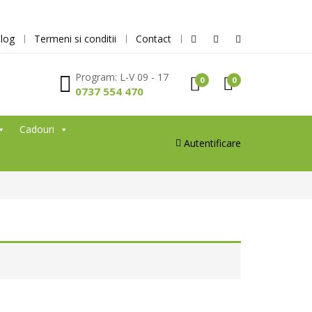
log
Termeni si conditii
Contact
Program: L-V 09 - 17
0
0
0737 554 470
Cadouri
Autentificare