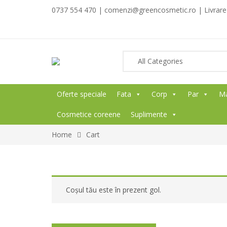
0737 554 470 | comenzi@greencosmetic.ro | Livrare g
Oferte speciale
Fata
Corp
Par
M
Cosmetice coreene
Suplimente
Home
Cart
Coșul tău este în prezent gol.