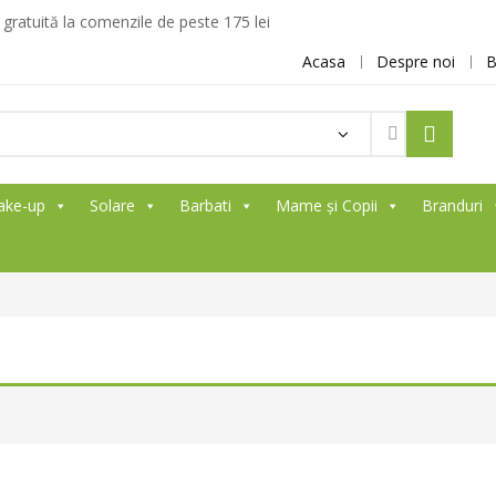
ratuită la comenzile de peste 175 lei
Acasa
Despre noi
B
ake-up
Solare
Barbati
Mame și Copii
Branduri