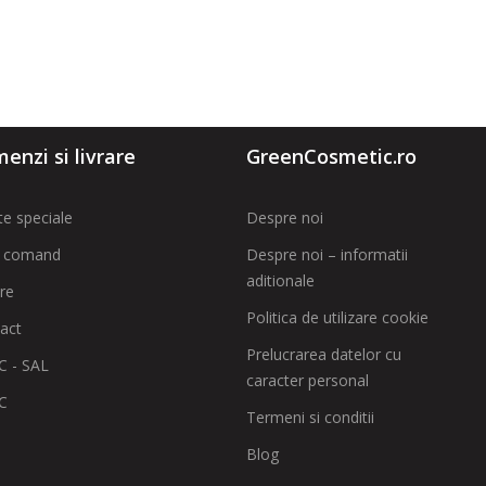
enzi si livrare
GreenCosmetic.ro
te speciale
Despre noi
 comand
Despre noi – informatii
aditionale
are
Politica de utilizare cookie
act
Prelucrarea datelor cu
 - SAL
caracter personal
C
Termeni si conditii
Blog