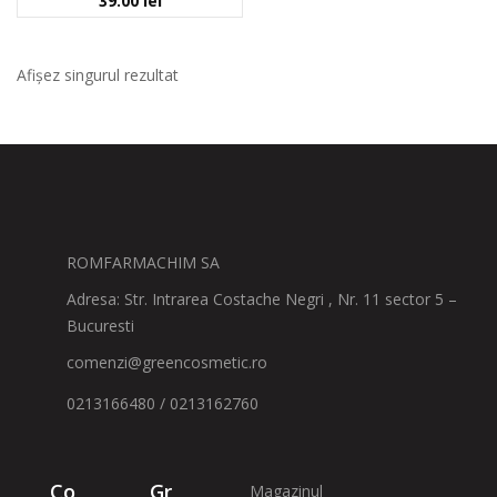
39.00
lei
Afișez singurul rezultat
ROMFARMACHIM SA
Adresa: Str. Intrarea Costache Negri , Nr. 11 sector 5 –
Bucuresti
comenzi@greencosmetic.ro
0213166480 / 0213162760
Co
Gr
Magazinul