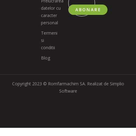
Prelucrarea
datelor cu
ABONARE
caracter
personal
Termeni
si
conditii
Blog
Copyright 2023 © Romfarmachim SA. Realizat de Simplio
Software