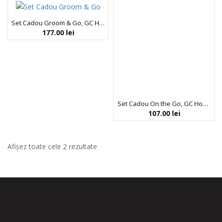
Set Cadou Groom & Go, GC Homme Fine Grooming, Gel de Dus, Sampon pentru Par si Barba, Spuma de Baie pentru Relaxarea Muschilor, Burete Exfoliant Corp, Portfard Reutilizabil, The Luxury Bathing Company, 4 articole
177.00
lei
Set Cadou On the Go, GC Homme Fine Grooming, Gel de Dus, Sampon pentru Par si Barba, Prosop Reutilizabil, Cutie Metalica Reutilizabila cu Inchidere, The Luxury Bathing Company, 3 articole
107.00
lei
Afișez toate cele 2 rezultate