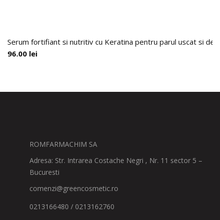
Serum fortifiant si nutritiv cu Keratina pentru parul uscat si de
96.00
lei
ROMFARMACHIM SA
Adresa: Str. Intrarea Costache Negri , Nr. 11 sector 5 –
Bucuresti
comenzi@greencosmetic.ro
0213166480 / 0213162760