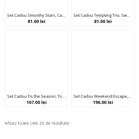
Set Cadou Smoothy Stars, Candy Canes, Cocoa & Vanilla Swirl, Spuma de Baie, Gel de Dus, Crema Corp, Crema Maini si Unghii, The Luxury Bathing Company, 4 articole
Set Cadou Tempting Trio, Sweet Vanilla & Almond Glaze, Sprayuri Parfumat pentru Par si Corp, The Luxury Bathing Company, 3 x 100 ml
81.00
lei
81.00
lei
Set Cadou Tis the Season, Toasted Praline & Sweet Vanilla, Crema Maini si Unghii, Crema Corp, Gel de Dus, Bila de Baie, Cutie Metalica cu Print si Capac, The Luxury Bathing Company, 4 articole
Set Cadou Weekend Escape, Velvet Rose & Peony, Gel de Dus, Crema Maini si Unghii, Burete Exfoliant Corp, Portfard Reutilizabil, The Luxury Bathing Company, 3 articole
107.00
lei
196.00
lei
Afișez toate cele 20 de rezultate