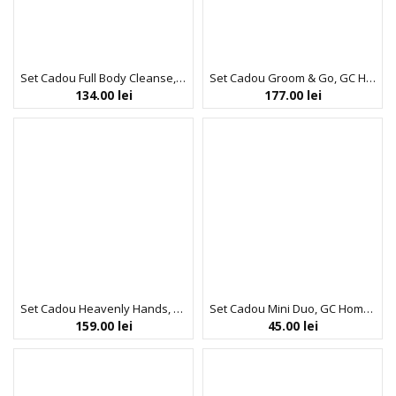
Set Cadou Full Body Cleanse, GC Homme Fine Grooming, Gel de Dus, Spuma de Baie pentru Relaxarea Muschilor, Sapun, Burete Exfoliant Corp, The Luxury Bathing Company, 4 articole
Set Cadou Groom & Go, GC Homme Fine Grooming, Gel de Dus, Sampon pentru Par si Barba, Spuma de Baie pentru Relaxarea Muschilor, Burete Exfoliant Corp, Portfard Reutilizabil, The Luxury Bathing Company, 4 articole
134.00
lei
177.00
lei
Set Cadou Heavenly Hands, Lavender, Sapun Lichid, Crema Maini si Unghii, The Luxury Bathing Company, 2 x 400 ml
Set Cadou Mini Duo, GC Homme Fine Grooming, Gel de Dus, Sampon pentru Par si Barba, The Luxury Bathing Company, 2 articole
159.00
lei
45.00
lei