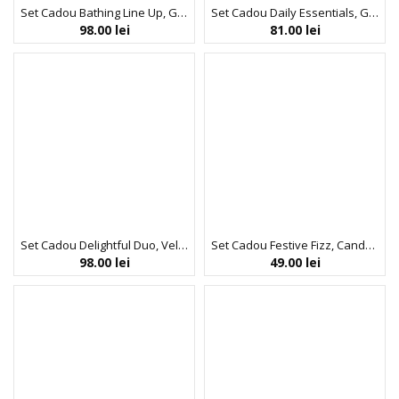
Set Cadou Bathing Line Up, GC Homme Fine Grooming, Gel de Dus, Sampon pentru Par si Barba, Spuma de Baie pentru Relaxarea Muschilor, The Luxury Bathing Company, 4 articole
Set Cadou Daily Essentials, GC Homme Fine Grooming, Gel de Dus, Sampon pentru Par si Barba, Spuma de Baie pentru Relaxarea Muschilor, The Luxury Bathing Company, 3 articole
98.00
lei
81.00
lei
Set Cadou Delightful Duo, Velvet Rose & Peony, Sapun Lichid, Crema Maini si Unghii, Tavita Metalica, The Luxury Bathing Company, 2 articole
Set Cadou Festive Fizz, Candy Canes, Cocoa & Vanilla Swirl, Bile de Baie in Punga Printata Festiv, The Luxury Bathing Company, 10 x 15 g
98.00
lei
49.00
lei