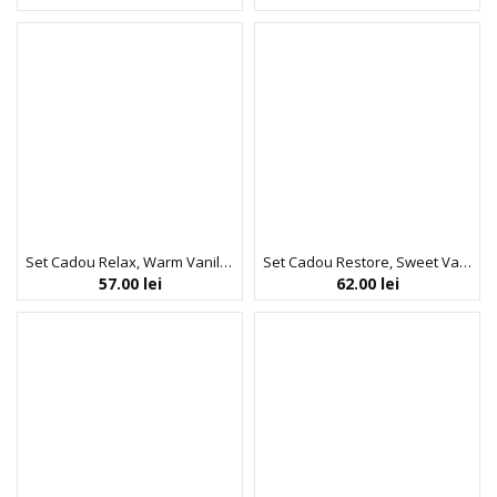
Set Cadou Relax, Warm Vanilla, Bile de Baie, The Luxury Bathing Company, 4 x 50 g
Set Cadou Restore, Sweet Vanilla & Almond Glaze, Bile de Baie, The Luxury Bathing Company, 10 x 15 g
57.00
lei
62.00
lei