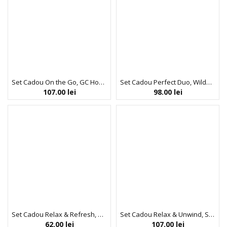
Set Cadou On the Go, GC Homme Fine Grooming, Gel de Dus, Sampon pentru Par si Barba, Prosop Reutilizabil, Cutie Metalica Reutilizabila cu Inchidere, The Luxury Bathing Company, 3 articole
Set Cadou Perfect Duo, Wildflowers, Peony, Peach & Raspberry, Crema Maini si Unghii, Manusi pentru Gradinarit cu Print, The Luxury Bathing Company, 2 articole
107.00
lei
98.00
lei
Set Cadou Relax & Refresh, GC Homme Fine Grooming, Gel de Dus, Sampon pentru Par si Barba, Burete Exfoliant Corp, The Luxury Bathing Company, 3 articole
Set Cadou Relax & Unwind, Sweet Vanilla & Almond Glaze, Crema Maini si Unghii, Crema Corp, Gel de Dus, Bila de Baie, Cutie Metalica cu Print si Capac, The Luxury Bathing Company, 4 articole
62.00
lei
107.00
lei