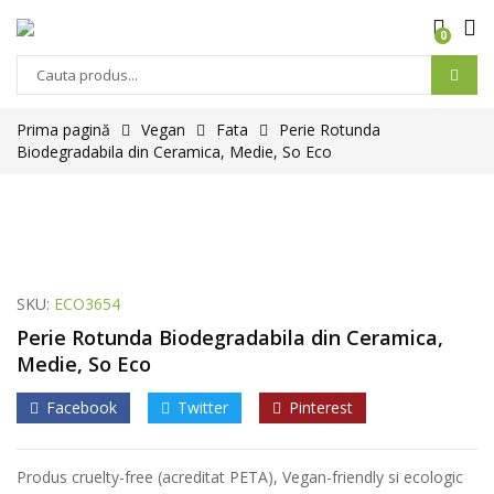
0
Products
search
Prima pagină
Vegan
Fata
Perie Rotunda
Biodegradabila din Ceramica, Medie, So Eco
SKU:
ECO3654
Perie Rotunda Biodegradabila din Ceramica,
Medie, So Eco
Facebook
Twitter
Pinterest
Produs cruelty-free (acreditat PETA), Vegan-friendly si ecologic