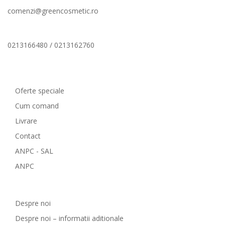
comenzi@greencosmetic.ro
0213166480 / 0213162760
Comenzi si livrare
Oferte speciale
Cum comand
Livrare
Contact
ANPC - SAL
ANPC
GreenCosmetic.ro
Despre noi
Despre noi – informatii aditionale