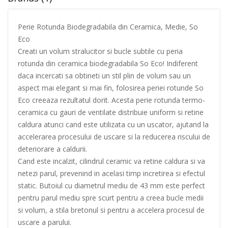
Perie Rotunda Biodegradabila din Ceramica, Medie, So
Eco
Creati un volum stralucitor si bucle subtile cu peria
rotunda din ceramica biodegradabila So Eco! Indiferent
daca incercati sa obtineti un stil plin de volum sau un
aspect mai elegant si mai fin, folosirea periei rotunde So
Eco creeaza rezultatul dorit. Acesta perie rotunda termo-
ceramica cu gauri de ventilate distribuie uniform si retine
caldura atunci cand este utilizata cu un uscator, ajutand la
accelerarea procesului de uscare si la reducerea riscului de
deteriorare a caldurii.
Cand este incalzit, cilindrul ceramic va retine caldura si va
netezi parul, prevenind in acelasi timp incretirea si efectul
static. Butoiul cu diametrul mediu de 43 mm este perfect
pentru parul mediu spre scurt pentru a creea bucle medii
si volum, a stila bretonul si pentru a accelera procesul de
uscare a parului.