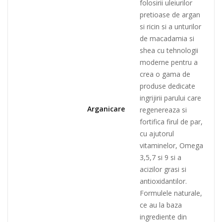
folosirii uleiurilor
pretioase de argan
si ricin si a unturilor
de macadamia si
shea cu tehnologii
moderne pentru a
crea o gama de
produse dedicate
ingrijirii parului care
Arganicare
regenereaza si
fortifica firul de par,
cu ajutorul
vitaminelor, Omega
3,5,7 si 9 si a
acizilor grasi si
antioxidantilor.
Formulele naturale,
ce au la baza
ingrediente din