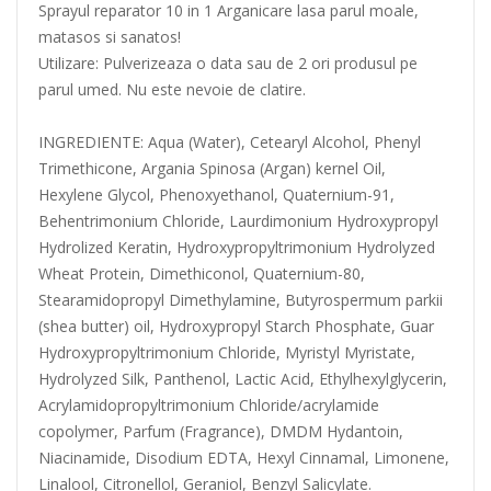
Sprayul reparator 10 in 1 Arganicare lasa parul moale,
matasos si sanatos!
Utilizare: Pulverizeaza o data sau de 2 ori produsul pe
parul umed. Nu este nevoie de clatire.
INGREDIENTE: Aqua (Water), Cetearyl Alcohol, Phenyl
Trimethicone, Argania Spinosa (Argan) kernel Oil,
Hexylene Glycol, Phenoxyethanol, Quaternium-91,
Behentrimonium Chloride, Laurdimonium Hydroxypropyl
Hydrolized Keratin, Hydroxypropyltrimonium Hydrolyzed
Wheat Protein, Dimethiconol, Quaternium-80,
Stearamidopropyl Dimethylamine, Butyrospermum parkii
(shea butter) oil, Hydroxypropyl Starch Phosphate, Guar
Hydroxypropyltrimonium Chloride, Myristyl Myristate,
Hydrolyzed Silk, Panthenol, Lactic Acid, Ethylhexylglycerin,
Acrylamidopropyltrimonium Chloride/acrylamide
copolymer, Parfum (Fragrance), DMDM Hydantoin,
Niacinamide, Disodium EDTA, Hexyl Cinnamal, Limonene,
Linalool, Citronellol, Geraniol, Benzyl Salicylate.