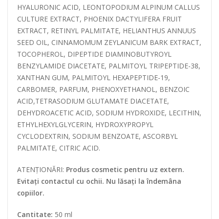
HYALURONIC ACID, LEONTOPODIUM ALPINUM CALLUS
CULTURE EXTRACT, PHOENIX DACTYLIFERA FRUIT
EXTRACT, RETINYL PALMITATE, HELIANTHUS ANNUUS
SEED OIL, CINNAMOMUM ZEYLANICUM BARK EXTRACT,
TOCOPHEROL, DIPEPTIDE DIAMINOBUTYROYL
BENZYLAMIDE DIACETATE, PALMITOYL TRIPEPTIDE-38,
XANTHAN GUM, PALMITOYL HEXAPEPTIDE-19,
CARBOMER, PARFUM, PHENOXYETHANOL, BENZOIC
ACID,TETRASODIUM GLUTAMATE DIACETATE,
DEHYDROACETIC ACID, SODIUM HYDROXIDE, LECITHIN,
ETHYLHEXYLGLYCERIN, HYDROXYPROPYL
CYCLODEXTRIN, SODIUM BENZOATE, ASCORBYL
PALMITATE, CITRIC ACID.
ATENȚIONĂRI:
Produs cosmetic pentru uz extern.
Evitați contactul cu ochii. Nu lăsați la îndemâna
copiilor.
Cantitate:
50 ml