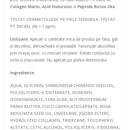
Colagen Marin, Acid Hialuronic
si
Peptide Botox-like
.
TESTAT DERMATOLOGIC PE PIELE SENSIBILA. TESTAT
PT NICHEL (Ni < 1 ppm)
Utilizare:
Aplicati o cantitate mica de produs pe fata, gat
si decolteu, demachiate in prealabil. Favorizati absorbtia
prin masaj usor, cu miscari circulare. Evitati contactul cu
ochii si mucoasele. Nu aplicati pe pielea deteriorata.
Ingrediente:
AQUA, GLYCERIN, SIMMONDSIA CHINENSIS SEED OIL,
POLYGLYCERYL-6 DISTEARATE, ISONONYL
ISONONANOATE, CERA ALBA, BUTYROSPERMUM
PARKII BUTTER, COCO-CAPRYLATE/CAPRATE, ROSA
MOSCHATA SEED OIL, UNDECANE, JOJOBA ESTERS,
HYDROLYZED COLLAGEN, TRIDECANE, TOCOPHERYL
ACETATE, CETYL ALCOHOL, POLYGLYCERYL-3 BEESWAX,