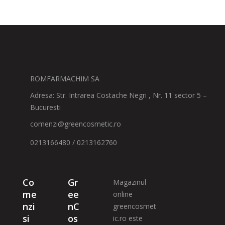
ROMFARMACHIM SA
Adresa: Str. Intrarea Costache Negri , Nr. 11 sector 5 –
Bucuresti
comenzi@greencosmetic.ro
0213166480 / 0213162760
Co
Gr
Magazinul
me
ee
online
nzi
nC
greencosmet
si
os
ic.ro este