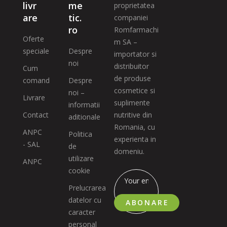
livr
me
proprietatea
are
tic.
companiei
ro
Romfarmachi
Oferte
m SA –
speciale
Despre
importator si
noi
distribuitor
Cum
de produse
comand
Despre
cosmetice si
noi –
Livrare
suplimente
informatii
Contact
nutritive din
aditionale
Romania, cu
ANPC
Politica
experienta in
- SAL
de
domeniu.
utilizare
ANPC
cookie
Prelucrarea
datelor cu
ABONARE
caracter
personal