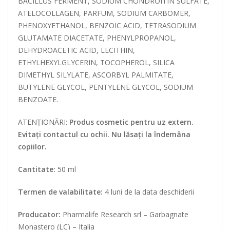
BACILLUS FERMENT, SODIUM CHONDROITIN SULFATE,
ATELOCOLLAGEN, PARFUM, SODIUM CARBOMER,
PHENOXYETHANOL, BENZOIC ACID, TETRASODIUM
GLUTAMATE DIACETATE, PHENYLPROPANOL,
DEHYDROACETIC ACID, LECITHIN,
ETHYLHEXYLGLYCERIN, TOCOPHEROL, SILICA
DIMETHYL SILYLATE, ASCORBYL PALMITATE,
BUTYLENE GLYCOL, PENTYLENE GLYCOL, SODIUM
BENZOATE.
ATENȚIONĂRI:
Produs cosmetic pentru uz extern.
Evitați contactul cu ochii. Nu lăsați la îndemâna
copiilor.
Cantitate:
50 ml
Termen de valabilitate:
4 luni de la data deschiderii
Producator:
Pharmalife Research srl – Garbagnate
Monastero (LC) – Italia