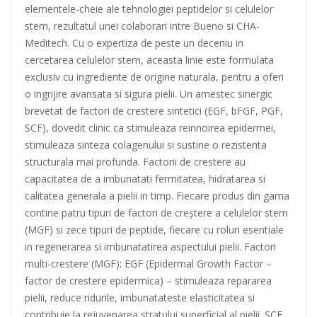
elementele-cheie ale tehnologiei peptidelor si celulelor
stem, rezultatul unei colaborari intre Bueno si CHA-
Meditech. Cu o expertiza de peste un deceniu in
cercetarea celulelor stem, aceasta linie este formulata
exclusiv cu ingrediente de origine naturala, pentru a oferi
o ingrijire avansata si sigura pielii. Un amestec sinergic
brevetat de factori de crestere sintetici (EGF, bFGF, PGF,
SCF), dovedit clinic ca stimuleaza reinnoirea epidermei,
stimuleaza sinteza colagenului si sustine o rezistenta
structurala mai profunda. Factorii de crestere au
capacitatea de a imbunatati fermitatea, hidratarea si
calitatea generala a pielii in timp. Fiecare produs din gama
contine patru tipuri de factori de creștere a celulelor stem
(MGF) si zece tipuri de peptide, fiecare cu roluri esentiale
in regenerarea si imbunatatirea aspectului pielii. Factori
multi-crestere (MGF): EGF (Epidermal Growth Factor –
factor de crestere epidermica) – stimuleaza repararea
pielii, reduce ridurile, imbunatateste elasticitatea si
contribuie la rejuvenarea stratului superficial al pielii. SCF