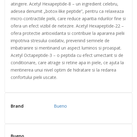
atingere. Acetyl Hexapeptide-8 – un ingredient celebru,
adesea denumit „botox-like peptide”, pentru ca relaxeaza
micro-contractiile pielii, care reduce aparitia ridurilor fine si
ofera un efect vizibil de netezire. Acetyl Hexapeptide-22 –
ofera protectie antioxidanta si contribuie la apararea pielii
impotriva stresului oxidativ, prevenind semnele de
imbatranire si mentinand un aspect luminos si proaspat.
Acetyl Octapeptide-3 – o peptida cu efect umectant si de
conditionare, care atrage si retine apa in piele, ce ajuta la
mentinerea unui nivel optim de hidratare si la redarea
confortului pielii uscate.
Brand
Bueno
Bueno