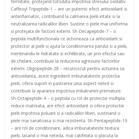
fermitate, protejand totodata impotriva stresului oxidativ.
Caffeoyl Tripeptide-1 – are un puternic efect antioxidant si
antiinflamator, contribuind la calmarea pielii iritate si la
neutralizarea radicalilor liberi. Sustine o piele mai uniforma
si protejata de factorii externi. Sh-Decapeptide-7 – o
peptida multifunctionala ce actioneaza ca antioxidant si
protector al pielii si ajuta la conditionarea parului si a pielii,
mentinandu-le hidratate si echilibrate, iar prin efectul sau
de chelare, contribuie la reducerea agresiunii factorilor
externi. Oligopeptide-28 – recunoscut pentru actiunea sa
antioxidanta, acest ingredient imbunatateste protectia
pielii, ofera suport in pastrarea unui aspect neted si
contribuie la apararea impotriva imbatranirii premature.
Sh-Octapeptide-4 – o peptida cu rol de protectie multipla:
reduce matreata, are efect antioxidant si ofera protectie
pielii impotriva poluarii si a radicalilor liberi, sustinand o
piele mai sanatoasa si mai rezistenta. Sh-Pentapeptide-19
– are rol de conditionare, adica imbunatateste textura
pielii, lasand-o mai neteda, mai catifelata si placuta la