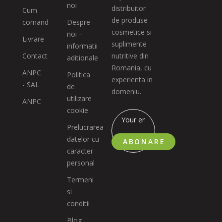
noi
distribuitor
Cum
de produse
comand
Despre
cosmetice si
noi –
Livrare
suplimente
informatii
Contact
nutritive din
aditionale
Romania, cu
ANPC
Politica
experienta in
- SAL
de
domeniu.
utilizare
ANPC
cookie
Prelucrarea
datelor cu
ABONARE
caracter
personal
Termeni
si
conditii
Blog