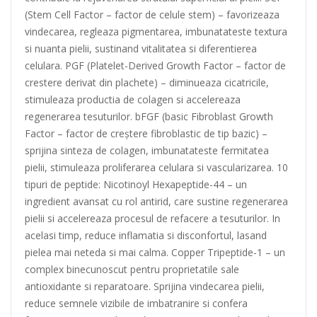
(Stem Cell Factor – factor de celule stem) – favorizeaza
vindecarea, regleaza pigmentarea, imbunatateste textura
si nuanta pielii, sustinand vitalitatea si diferentierea
celulara. PGF (Platelet-Derived Growth Factor – factor de
crestere derivat din plachete) – diminueaza cicatricile,
stimuleaza productia de colagen si accelereaza
regenerarea tesuturilor. bFGF (basic Fibroblast Growth
Factor – factor de creștere fibroblastic de tip bazic) –
sprijina sinteza de colagen, imbunatateste fermitatea
pielii, stimuleaza proliferarea celulara si vascularizarea. 10
tipuri de peptide: Nicotinoyl Hexapeptide-44 – un
ingredient avansat cu rol antirid, care sustine regenerarea
pielii si accelereaza procesul de refacere a tesuturilor. In
acelasi timp, reduce inflamatia si disconfortul, lasand
pielea mai neteda si mai calma. Copper Tripeptide-1 – un
complex binecunoscut pentru proprietatile sale
antioxidante si reparatoare. Sprijina vindecarea pielii,
reduce semnele vizibile de imbatranire si confera