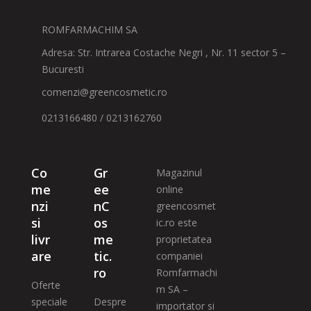
ROMFARMACHIM SA
Adresa: Str. Intrarea Costache Negri , Nr. 11 sector 5 –
Bucuresti
comenzi@greencosmetic.ro
0213166480 / 0213162760
Co
Gr
Magazinul
me
ee
online
nzi
nC
greencosmet
si
os
ic.ro este
livr
me
proprietatea
are
tic.
companiei
ro
Romfarmachi
Oferte
m SA –
speciale
Despre
importator si