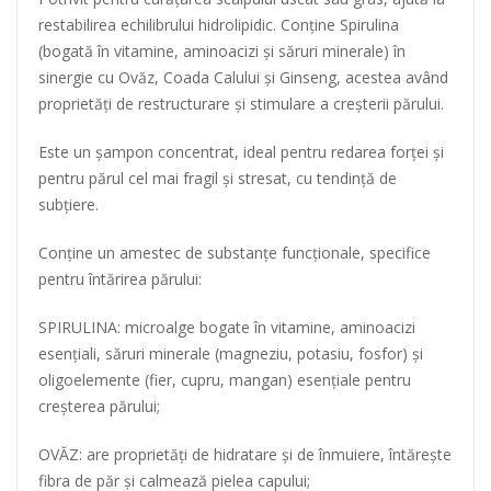
restabilirea echilibrului hidrolipidic. Conține Spirulina
(bogată în vitamine, aminoacizi și săruri minerale) în
sinergie cu Ovăz, Coada Calului și Ginseng, acestea având
proprietăți de restructurare și stimulare a creșterii părului.
Este un șampon concentrat, ideal pentru redarea forței și
pentru părul cel mai fragil și stresat, cu tendință de
subțiere.
Conține un amestec de substanțe funcționale, specifice
pentru întărirea părului:
SPIRULINA: microalge bogate în vitamine, aminoacizi
esențiali, săruri minerale (magneziu, potasiu, fosfor) și
oligoelemente (fier, cupru, mangan) esențiale pentru
creșterea părului;
OVĂZ: are proprietăți de hidratare și de înmuiere, întărește
fibra de păr și calmează pielea capului;