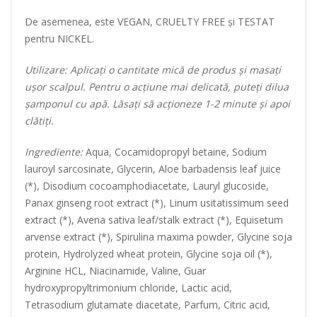
De asemenea, este VEGAN, CRUELTY FREE și TESTAT
pentru NICKEL.
Utilizare:
Aplicați o cantitate mică de produs și masați
ușor scalpul. Pentru o acțiune mai delicată, puteți dilua
șamponul cu apă. Lăsați să acționeze 1-2 minute și apoi
clătiți.
Ingrediente:
Aqua, Cocamidopropyl betaine, Sodium
lauroyl sarcosinate, Glycerin, Aloe barbadensis leaf juice
(*), Disodium cocoamphodiacetate, Lauryl glucoside,
Panax ginseng root extract (*), Linum usitatissimum seed
extract (*), Avena sativa leaf/stalk extract (*), Equisetum
arvense extract (*), Spirulina maxima powder, Glycine soja
protein, Hydrolyzed wheat protein, Glycine soja oil (*),
Arginine HCL, Niacinamide, Valine, Guar
hydroxypropyltrimonium chloride, Lactic acid,
Tetrasodium glutamate diacetate, Parfum, Citric acid,