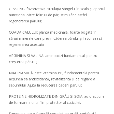
GINSENG: favorizează circulația sângelui în scalp și aportul
nutrițional către foliculii de păr, stimulând astfel
regenerarea părului;
COADA CALULUI: planta medicinală, foarte bogată în
săruri minerale care previn căderea părului și favorizează
regenerarea acestuia;
ARGININA ȘI VALINA: aminoacizi fundamentali pentru
creșterea părului;
NIACINAMIDĂ: este vitamina PP, fundamentală pentru
acțiunea sa antioxidantă, revitalizantă și de reglare a
sebumului. Ajută la reducerea căderii părului;
PROTEINE HIDROLIZATE DIN GRÂU ȘI SOIA: au o acțiune
de formare a unui film protector al cuticulei;
Șamponul are o formulă complet naturală, certificată