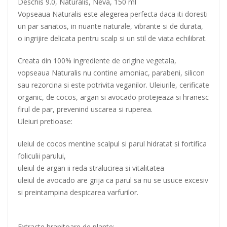
Deschis 9.0, Naturalis, Neva, 150 ml
Vopseaua Naturalis este alegerea perfecta daca iti doresti
un par sanatos, in nuante naturale, vibrante si de durata,
o ingrijire delicata pentru scalp si un stil de viata echilibrat.
Creata din 100% ingrediente de origine vegetala,
vopseaua Naturalis nu contine amoniac, parabeni, silicon
sau rezorcina si este potrivita veganilor. Uleiurile, cerificate
organic, de cocos, argan si avocado protejeaza si hranesc
firul de par, prevenind uscarea si ruperea.
Uleiuri pretioase:
uleiul de cocos mentine scalpul si parul hidratat si fortifica
foliculii parului,
uleiul de argan ii reda stralucirea si vitalitatea
uleiul de avocado are grija ca parul sa nu se usuce excesiv
si preintampina despicarea varfurilor.
Extracte hranitoare de plante: