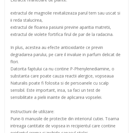
extractul de magnolie revitalizeaza parul tern sau uscat si
ii reda stalucirea,
extractul de floarea pasiunii previne aparitia matretii,
extractul de violete fortifica firul de par de la radacina.
In plus, acestea au efecte antioxidante ce previn
degradarea parului, pe care il invaluie in parfum delicat de
flori.
Datorita faptului ca nu contine P-Phenylenediamine, o
substanta care poate cauza reactii alergice, vopseaua
Naturalis poate fi folosita si de persoanele cu scalp
sensibil. Este important, insa, sa faci un test de
sensibilitate a pielii inainte de aplicarea vopselei.
Instructiuni de utilizare:
Pune-ti manusile de protectie din interiorul cutiei. Toarna
intreaga cantitate de vopsea in recipientul care contine
oxidantul crema si inchide capacul sticlei.