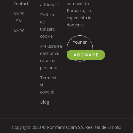
Contact
nutritive din
aditionale
Romania, cu
ANPC
Politica
experienta in
- SAL
de
domeniu.
utilizare
ANPC
cookie
Prelucrarea
datelor cu
ABONARE
caracter
personal
Termeni
si
conditii
Blog
Copyright 2023 © Romfarmachim SA. Realizat de Simplio