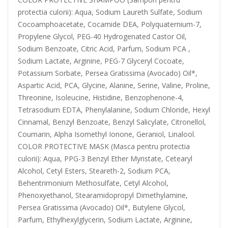
protectia culorii): Aqua, Sodium Laureth Sulfate, Sodium
Cocoamphoacetate, Cocamide DEA, Polyquaternium-7,
Propylene Glycol, PEG-40 Hydrogenated Castor Oil,
Sodium Benzoate, Citric Acid, Parfum, Sodium PCA ,
Sodium Lactate, Arginine, PEG-7 Glyceryl Cocoate,
Potassium Sorbate, Persea Gratissima (Avocado) Oil*,
Aspartic Acid, PCA, Glycine, Alanine, Serine, Valine, Proline,
Threonine, Isoleucine, Histidine, Benzophenone-4,
Tetrasodium EDTA, Phenylalanine, Sodium Chloride, Hexyl
Cinnamal, Benzyl Benzoate, Benzyl Salicylate, Citronellol,
Coumarin, Alpha Isomethyl Ionone, Geraniol, Linalool.
COLOR PROTECTIVE MASK (Masca pentru protectia
culorii): Aqua, PPG-3 Benzyl Ether Myristate, Cetearyl
Alcohol, Cetyl Esters, Steareth-2, Sodium PCA,
Behentrimonium Methosulfate, Cetyl Alcohol,
Phenoxyethanol, Stearamidopropyl Dimethylamine,
Persea Gratissima (Avocado) Oil*, Butylene Glycol,
Parfum, Ethylhexylglycerin, Sodium Lactate, Arginine,