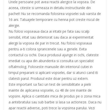
Unele persoane pot avea reactii alergice la vopsea. De
aceea, citeste si urmeaza in detaliu instructiunile din
pachet! Nu se recomanda folosirea vopselei sub varsta de
16 ani. Tatuajele temporare cu henna pot creste riscul de
alergie.
Nu folosi vopseaua daca ai iritatii pe fata sau scalp
sensibil, iritat sau deteriorat sau daca ai experimentat
alergii la vopsea de par in trecut. Nu folosi vopseaua
pentru a-ti colora sprancenele sau a genele. Evita
contactul cu ochii. Daca produsul ajunge in ochi, clateste
imediat cu apa din abundenta si consulta un specialist
oftalmolog. Foloseste manusile din interiorul cutiei in
timpul prepararii si aplicarii vopselei, dar si atunci cand iti
clatesti parul. Produsul este doar pentru uz extern.
Este important sa faci un test de sensibilitate a pielii
inainte de aplicarea vopselei, cu 48 de ore inainte de
vopsire. Aplica o cantitate mica de produs pe o zona mica
a antebratului sau sub barbie si lasa sa actioneze. Daca nu
apar reactii adverse, poti trece la vopsirea parului. Vezi