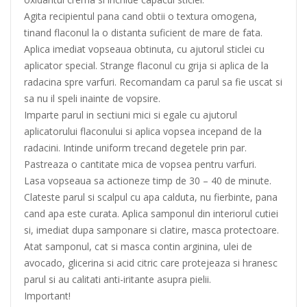
Agita recipientul pana cand obtii o textura omogena,
tinand flaconul la o distanta suficient de mare de fata.
Aplica imediat vopseaua obtinuta, cu ajutorul sticlei cu
aplicator special. Strange flaconul cu grija si aplica de la
radacina spre varfuri. Recomandam ca parul sa fie uscat si
sa nu il speli inainte de vopsire.
Imparte parul in sectiuni mici si egale cu ajutorul
aplicatorului flaconului si aplica vopsea incepand de la
radacini. Intinde uniform trecand degetele prin par.
Pastreaza o cantitate mica de vopsea pentru varfuri.
Lasa vopseaua sa actioneze timp de 30 – 40 de minute.
Clateste parul si scalpul cu apa calduta, nu fierbinte, pana
cand apa este curata. Aplica samponul din interiorul cutiei
si, imediat dupa samponare si clatire, masca protectoare.
Atat samponul, cat si masca contin arginina, ulei de
avocado, glicerina si acid citric care protejeaza si hranesc
parul si au calitati anti-iritante asupra pielii.
Important!