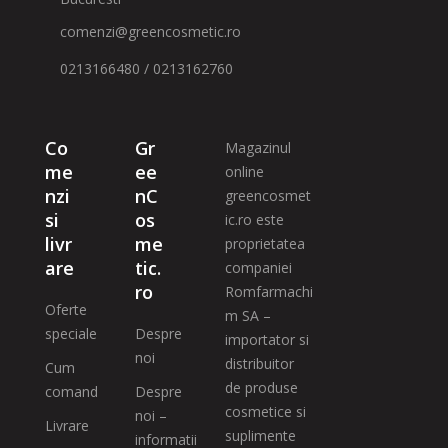
comenzi@greencosmetic.ro
0213166480 / 0213162760
Co
Gr
Magazinul
me
ee
online
nzi
nC
greencosmet
si
os
ic.ro este
livr
me
proprietatea
are
tic.
companiei
ro
Romfarmachi
Oferte
m SA –
speciale
Despre
importator si
noi
distribuitor
Cum
de produse
comand
Despre
cosmetice si
noi –
Livrare
suplimente
informatii