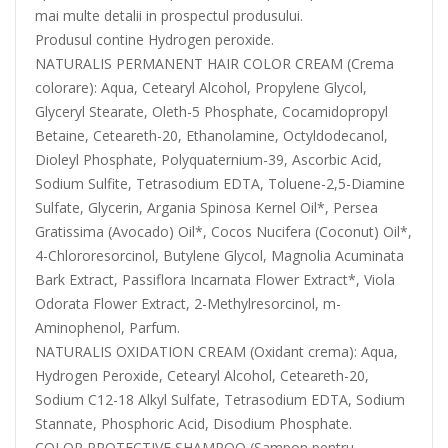
mai multe detalii in prospectul produsului.
Produsul contine Hydrogen peroxide.
NATURALIS PERMANENT HAIR COLOR CREAM (Crema
colorare): Aqua, Cetearyl Alcohol, Propylene Glycol,
Glyceryl Stearate, Oleth-5 Phosphate, Cocamidopropyl
Betaine, Ceteareth-20, Ethanolamine, Octyldodecanol,
Dioleyl Phosphate, Polyquaternium-39, Ascorbic Acid,
Sodium Sulfite, Tetrasodium EDTA, Toluene-2,5-Diamine
Sulfate, Glycerin, Argania Spinosa Kernel Oil*, Persea
Gratissima (Avocado) Oil*, Cocos Nucifera (Coconut) Oil*,
4-Chlororesorcinol, Butylene Glycol, Magnolia Acuminata
Bark Extract, Passiflora Incarnata Flower Extract*, Viola
Odorata Flower Extract, 2-Methylresorcinol, m-
Aminophenol, Parfum.
NATURALIS OXIDATION CREAM (Oxidant crema): Aqua,
Hydrogen Peroxide, Cetearyl Alcohol, Ceteareth-20,
Sodium C12-18 Alkyl Sulfate, Tetrasodium EDTA, Sodium
Stannate, Phosphoric Acid, Disodium Phosphate.
COLOR PROTECTIVE SHAMPOO (Sampon pentru