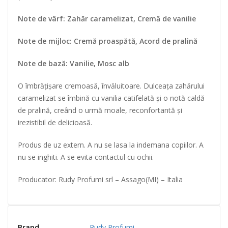
Note de vârf: Zahăr caramelizat, Cremă de vanilie
Note de mijloc: Cremă proaspătă, Acord de pralină
Note de bază: Vanilie, Mosc alb
O îmbrățișare cremoasă, învăluitoare. Dulceața zahărului
caramelizat se îmbină cu vanilia catifelată și o notă caldă
de pralină, creând o urmă moale, reconfortantă și
irezistibil de delicioasă.
Produs de uz extern. A nu se lasa la indemana copiilor. A
nu se inghiti. A se evita contactul cu ochii.
Producator: Rudy Profumi srl – Assago(MI) – Italia
Brand
Rudy Profumi