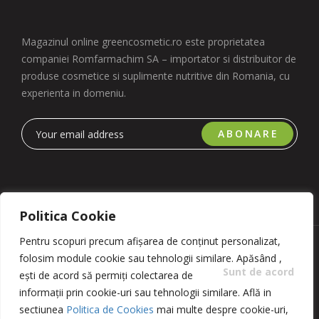
Magazinul online greencosmetic.ro este proprietatea
companiei Romfarmachim SA – importator si distribuitor de
produse cosmetice si suplimente nutritive din Romania, cu
experienta in domeniu.
ABONARE
Politica Cookie
Pentru scopuri precum afișarea de conținut personalizat,
Copyright 2023 © Romfarmachim SA. Realizat de Simplio
folosim module cookie sau tehnologii similare. Apăsând
,
Software
Sunt de acord
ești de acord să permiți colectarea de
informații prin cookie-uri sau tehnologii similare. Află in
sectiunea
Politica de Cookies
mai multe despre cookie-uri,