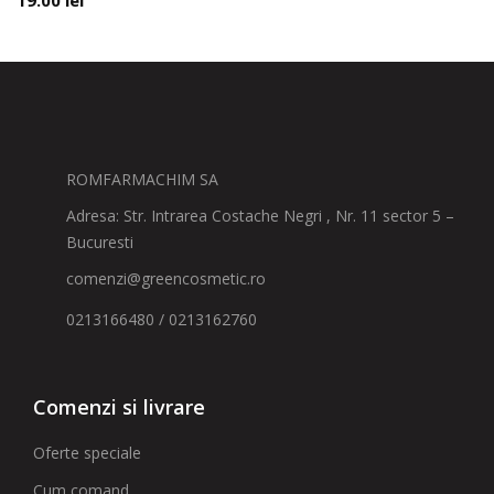
19.00
lei
ROMFARMACHIM SA
Adresa: Str. Intrarea Costache Negri , Nr. 11 sector 5 –
Bucuresti
comenzi@greencosmetic.ro
0213166480 / 0213162760
Comenzi si livrare
Oferte speciale
Cum comand