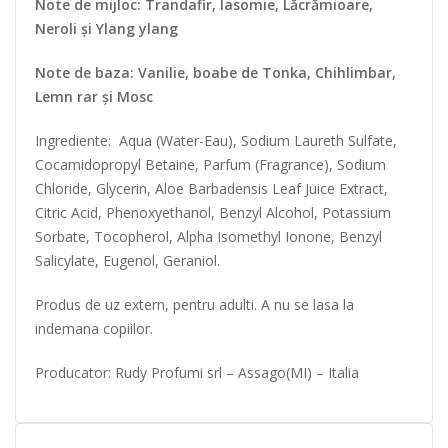
Note de mijloc: Trandafir, Iasomie, Lăcrămioare,
Neroli și Ylang ylang
Note de baza: Vanilie, boabe de Tonka, Chihlimbar,
Lemn rar și Mosc
Ingrediente: Aqua (Water-Eau), Sodium Laureth Sulfate,
Cocamidopropyl Betaine, Parfum (Fragrance), Sodium
Chloride, Glycerin, Aloe Barbadensis Leaf Juice Extract,
Citric Acid, Phenoxyethanol, Benzyl Alcohol, Potassium
Sorbate, Tocopherol, Alpha Isomethyl Ionone, Benzyl
Salicylate, Eugenol, Geraniol.
Produs de uz extern, pentru adulti. A nu se lasa la
indemana copiilor.
Producator: Rudy Profumi srl – Assago(MI) – Italia