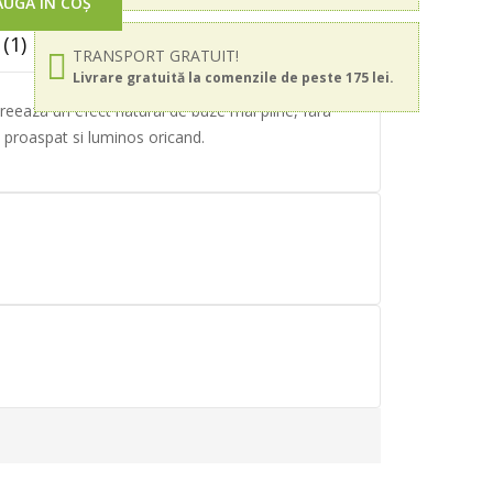
UGĂ ÎN COȘ
(1)
TRANSPORT GRATUIT!
Livrare gratuită la comenzile de peste 175 lei.
 creeaza un efect natural de buze mai pline, fara
k proaspat si luminos oricand.