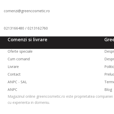
comenzi@greencosmetic.ro
0213166480 / 0213162760
Comenzi si livrare
Gre
Oferte speciale
Despr
Cum comand
Despr
Livrare
Politi
Contact
Prelu
ANPC - SAL
Termen
ANPC
Blog
Magazinul online greencosmetic.ro este proprietatea companiei 
cu experienta in domeniu.