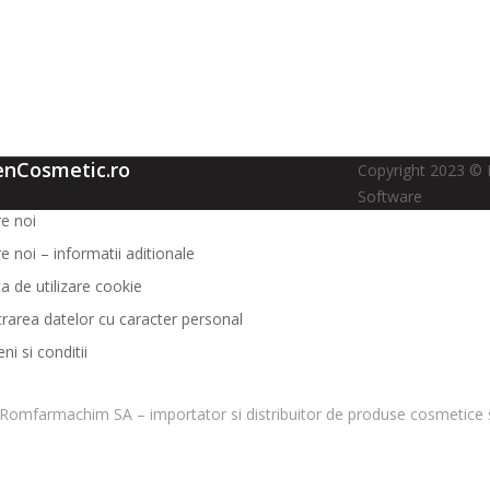
enCosmetic.ro
Copyright 2023 © 
Software
e noi
e noi – informatii aditionale
ca de utilizare cookie
crarea datelor cu caracter personal
i si conditii
Romfarmachim SA – importator si distribuitor de produse cosmetice s