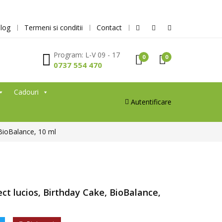
log
Termeni si conditii
Contact
Program: L-V 09 - 17
0
0
0737 554 470
Cadouri
Autentificare
 BioBalance, 10 ml
ct lucios, Birthday Cake, BioBalance,