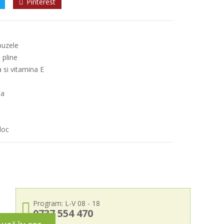
Pinterest
buzele
 pline
a si vitamina E
sa
loc
Program: L-V 08 - 18
0737 554 470