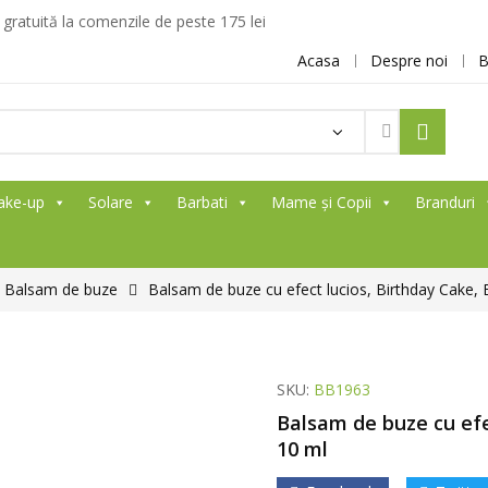
ratuită la comenzile de peste 175 lei
Acasa
Despre noi
B
Products
search
ake-up
Solare
Barbati
Mame și Copii
Branduri
Balsam de buze
Balsam de buze cu efect lucios, Birthday Cake,
SKU:
BB1963
Balsam de buze cu efe
10 ml