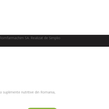
Romfarmachim SA. Realizat de Simplio
i suplimente nutritive din Romania,