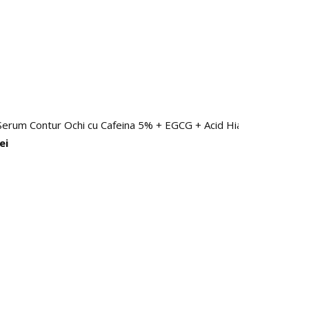
erum Contur Ochi cu Cafeina 5% + EGCG + Acid Hialuronic, Impotriv
lei