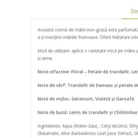
De
Această cremă de mâini non-grasă este parfumată d
a-ți menține mâinile frumoase. Oferă hidratare int
Mod de utilizare: aplică o cantitate mică pe mâin
și iarna.
Note olfactive: Floral – Petale de trandafir, Le
Note de vârf: Trandafir de Damasc și petale d
Note de mijloc: Geranium, Violetă și Garoafă
Note de bază: Lemn de trandafir și Chihlimbar
Ingrediente: Aqua (Water-Eau) , Cetyl Alcohol, Ethy
Glutamate, Aloe Barbadensis Leaf Juice Extract, Ol