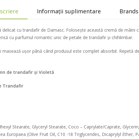
scriere
Informații suplimentare
Brands 
elicat cu trandafir de Damasc. Folosește această cremă de mâini cu 
ensă cu parfumul romantic unic de petale de trandafir și chihlimbar.
i și masează ușor până când produsul este complet absorbit. Repetă de
mn de trandafir și Violetă
e Trandafir
lhexyl Stearate, Glyceryl Stearate, Coco – Caprylate/Caprate, Glycerin
ea Europaea (Olive Fruit Oil, C10 -18 Triglycerides, Dicaprylyl Ether