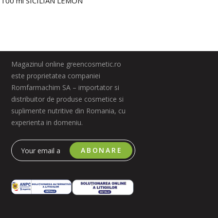
 100 ml SICILIAN LEMON
MAIOL
31.0
Magazinul online greencosmetic.ro
este proprietatea companiei
Romfarmachim SA – importator si
distribuitor de produse cosmetice si
suplimente nutritive din Romania, cu
experienta in domeniu.
ABONARE