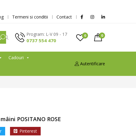
og
Termeni si conditii
Contact
Program: L-V 09 - 17
0
0
0737 554 470
Cadouri
Autentificare
 mâini POSITANO ROSE
r
Pinterest