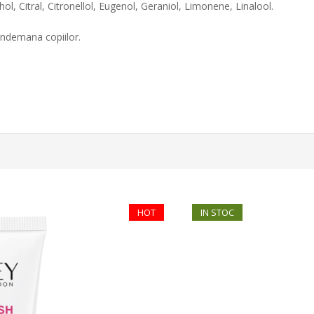
l, Citral, Citronellol, Eugenol, Geraniol, Limonene, Linalool.
 indemana copiilor.
HOT
IN STOC