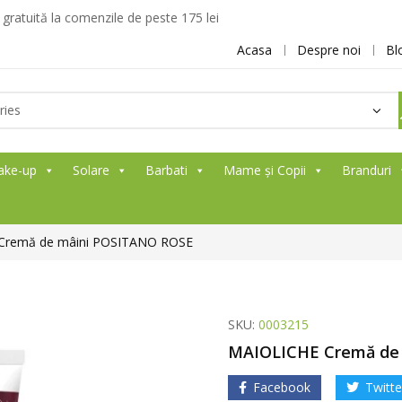
ratuită la comenzile de peste 175 lei
Acasa
Despre noi
Bl
ake-up
Solare
Barbati
Mame și Copii
Branduri
Cremă de mâini POSITANO ROSE
SKU:
0003215
MAIOLICHE Cremă de
Facebook
Twitte