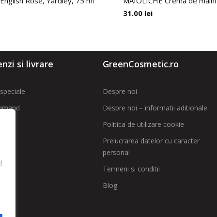
English Rose, Yardley, 75 ml
MAIOLICHE Crema de maini
31.00
lei
zi si livrare
GreenCosmetic.ro
speciale
Despre noi
omand
Despre noi – informatii aditionale
Politica de utilizare cookie
t
Prelucrarea datelor cu caracter
personal
 SAL
d
Termeni si conditii
Blog