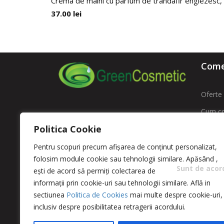
Crema de maini cu parfum de trandafir englezesc, 
37.00
lei
Comen
Oferte 
Cum c
ROMFARMACHIM SA
Politica Cookie
Livrare
Adresa: Str. Intrarea Costache
Contac
Pentru scopuri precum afișarea de conținut personalizat,
Negri , Nr. 11 sector 5 – Bucuresti
folosim module cookie sau tehnologii similare. Apăsând
,
ANPC -
Sunt de acor
ești de acord să permiți colectarea de
comenzi@greencosmetic.ro
ANPC
informații prin cookie-uri sau tehnologii similare. Află in
0213166480 / 0213162760
sectiunea
Politica de Cookies
mai multe despre cookie-uri,
inclusiv despre posibilitatea retragerii acordului.