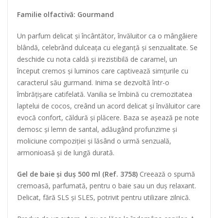
Familie olfactivă: Gourmand
Un parfum delicat și încântător, învăluitor ca o mângâiere
blândă, celebrând dulceața cu eleganță și senzualitate. Se
deschide cu nota caldă și irezistibilă de caramel, un
început cremos și luminos care captivează simțurile cu
caracterul său gurmand. Inima se dezvoltă într-o
îmbrățișare catifelată. Vanilia se îmbină cu cremozitatea
laptelui de cocos, creând un acord delicat și învăluitor care
evocă confort, căldură și plăcere. Baza se așează pe note
demosc și lemn de santal, adăugând profunzime și
moliciune compoziției și lăsând o urmă senzuală,
armonioasă și de lungă durată.
Gel de baie și duș 500 ml (Ref. 3758)
Creează o spumă
cremoasă, parfumată, pentru o baie sau un duș relaxant.
Delicat, fără SLS și SLES, potrivit pentru utilizare zilnică.