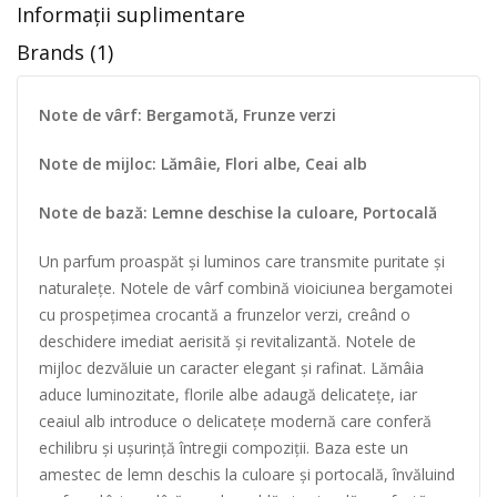
Informații suplimentare
Brands (1)
Note de vârf: Bergamotă, Frunze verzi
Note de mijloc: Lămâie, Flori albe, Ceai alb
Note de bază: Lemne deschise la culoare, Portocală
Un parfum proaspăt și luminos care transmite puritate și
naturalețe. Notele de vârf combină vioiciunea bergamotei
cu prospețimea crocantă a frunzelor verzi, creând o
deschidere imediat aerisită și revitalizantă. Notele de
mijloc dezvăluie un caracter elegant și rafinat. Lămâia
aduce luminozitate, florile albe adaugă delicatețe, iar
ceaiul alb introduce o delicatețe modernă care conferă
echilibru și ușurință întregii compoziții. Baza este un
amestec de lemn deschis la culoare și portocală, învăluind