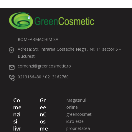
ROMFARMACHIM SA
Adresa: Str. Intrarea Costache Negri , Nr. 11 sector 5 –
Bucuresti
comenzi@greencosmetic.ro
0213166480 / 0213162760
Co
Gr
Magazinul
me
ee
online
nzi
nC
greencosmet
si
os
ic.ro este
livr
me
proprietatea