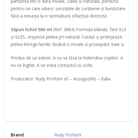
parfumul într-o dâră moale, caldă și naturală, perfectă
pentru cei care iubesc senzațiile de curățenie și bunăstare
fără a renunța la o semnătură olfactivă distinctă.
Săpun lichid 500 ml
(Ref. 3884) Formula blândă, fără SLS
și SLES, respectă pielea pH natural. Curăță și protejează
pielea întregii familii, lăsând-o moale și proaspătă. baie și
Produs de uz extern. A nu se lăsa la îndemâna copiilor. A
nu se înghiți. A se evita contactul cu ochii.
Producator: Rudy Profumi srl – Assago(MI) – Italia
Brand
Rudy Profumi