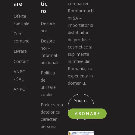
are
tic.
companiei
ro
Romfarmachi
Oferte
m SA –
speciale
Despre
importator si
noi
distribuitor
Cum
de produse
comand
Despre
cosmetice si
noi –
Livrare
suplimente
informatii
Contact
nutritive din
aditionale
Romania, cu
ANPC
Politica
experienta in
- SAL
de
domeniu.
utilizare
ANPC
cookie
Prelucrarea
datelor cu
ABONARE
caracter
personal