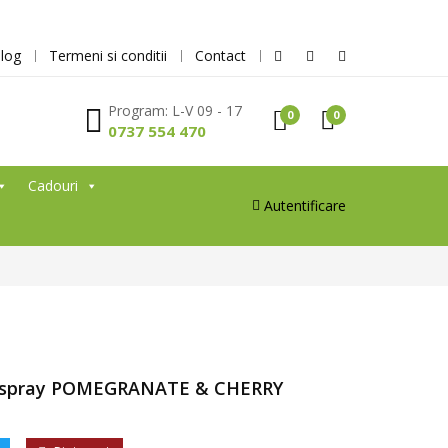
log
Termeni si conditii
Contact
Program: L-V 09 - 17
0
0
0737 554 470
Cadouri
Autentificare
e spray POMEGRANATE & CHERRY