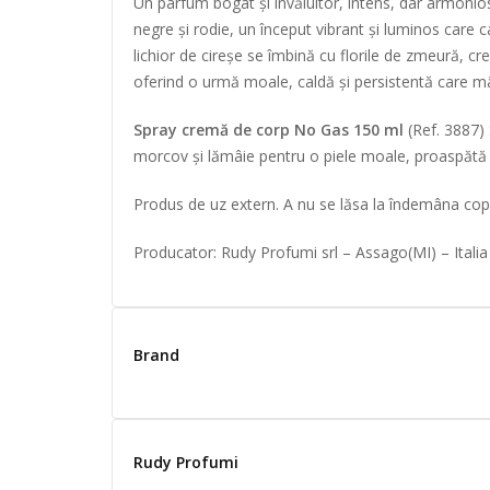
Un parfum bogat și învăluitor, intens, dar armonios
negre și rodie, un început vibrant și luminos care
lichior de cireșe se îmbină cu florile de zmeură, cr
oferind o urmă moale, caldă și persistentă care mâ
Spray cremă de corp No Gas 150 ml
(Ref. 3887) 
morcov și lămâie pentru o piele moale, proaspătă 
Produs de uz extern. A nu se lăsa la îndemâna copiil
Producator: Rudy Profumi srl – Assago(MI) – Italia
Brand
Rudy Profumi