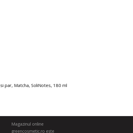
si par, Matcha, SoliNotes, 180 ml
Spray 
98.0
Magazinul online
greencosmetic.ro este