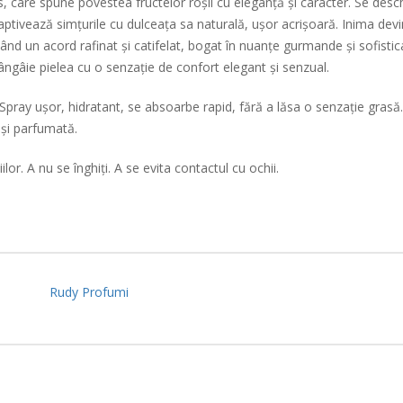
, care spune povestea fructelor roșii cu eleganță și caracter. Se desc
 captivează simțurile cu dulceața sa naturală, ușor acrișoară. Inima d
eând un acord rafinat și catifelat, bogat în nuanțe gurmande și sofistica
ngâie pielea cu o senzație de confort elegant și senzual.
Spray ușor, hidratant, se absoarbe rapid, fără a lăsa o senzație gras
și parfumată.
or. A nu se înghiți. A se evita contactul cu ochii.
Rudy Profumi