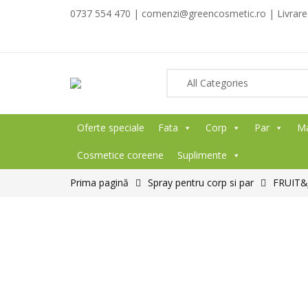
0737 554 470 | comenzi@greencosmetic.ro | Livrare g
Oferte speciale
Fata
Corp
Par
M
Cosmetice coreene
Suplimente
Prima pagină
Spray pentru corp si par
FRUIT&