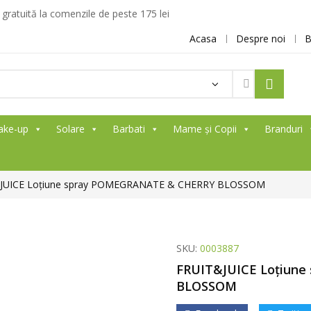
ratuită la comenzile de peste 175 lei
Acasa
Despre noi
B
ake-up
Solare
Barbati
Mame și Copii
Branduri
JUICE Loțiune spray POMEGRANATE & CHERRY BLOSSOM
SKU:
0003887
FRUIT&JUICE Loțiun
BLOSSOM