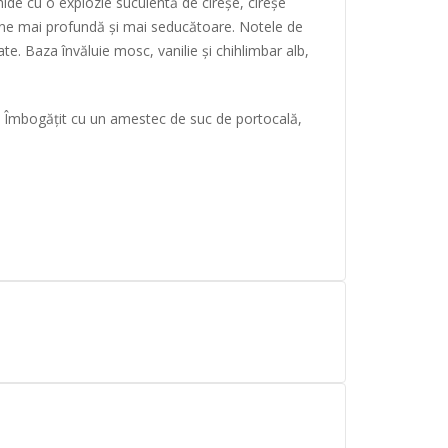
hide cu o explozie suculentă de cireșe, cireșe
evine mai profundă și mai seducătoare. Notele de
te. Baza învăluie mosc, vanilie și chihlimbar alb,
ă. Îmbogățit cu un amestec de suc de portocală,