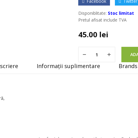
Facebook
Twitter
Disponiblitate:
Stoc limitat
Pretul afisat include TVA
45.00
lei
ADA
scriere
Informații suplimentare
Brands 
ră,