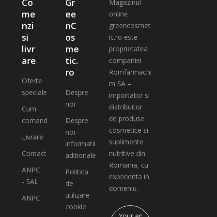
Co
Gr
Magazinul
me
ee
online
nzi
nC
greencosmet
si
os
ic.ro este
livr
me
proprietatea
are
tic.
companiei
ro
Romfarmachi
Oferte
m SA –
speciale
Despre
importator si
noi
distribuitor
Cum
de produse
comand
Despre
cosmetice si
noi –
Livrare
suplimente
informatii
Contact
nutritive din
aditionale
Romania, cu
ANPC
Politica
experienta in
- SAL
de
domeniu.
utilizare
ANPC
cookie