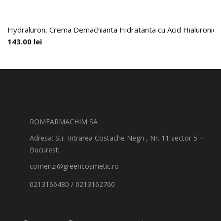
Hydraluron, Crema Demachianta Hidratanta cu Acid Hialuronic,
143.00
lei
ROMFARMACHIM SA
Adresa: Str. Intrarea Costache Negri , Nr. 11 sector 5 –
Bucuresti
comenzi@greencosmetic.ro
0213166480 / 0213162760