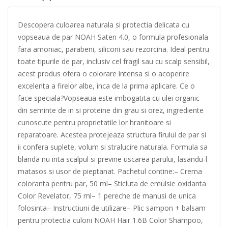
Descopera culoarea naturala si protectia delicata cu
vopseaua de par NOAH Saten 4.0, o formula profesionala
fara amoniac, parabeni, siliconi sau rezorcina. Ideal pentru
toate tipurile de par, inclusiv cel fragil sau cu scalp sensibil,
acest produs ofera o colorare intensa si o acoperire
excelenta a firelor albe, inca de la prima aplicare. Ce o
face speciala?Vopseaua este imbogatita cu ulei organic
din seminte de in si proteine din grau si orez, ingrediente
cunoscute pentru proprietatile lor hranitoare si
reparatoare. Acestea protejeaza structura firului de par si
ii confera suplete, volum si stralucire naturala. Formula sa
blanda nu irita scalpul si previne uscarea parului, lasandu-l
matasos si usor de pieptanat. Pachetul contine:– Crema
coloranta pentru par, 50 ml– Sticluta de emulsie oxidanta
Color Revelator, 75 ml– 1 pereche de manusi de unica
folosinta– Instructiuni de utilizare– Plic sampon + balsam
pentru protectia culorii NOAH Hair 1.6B Color Shampoo,