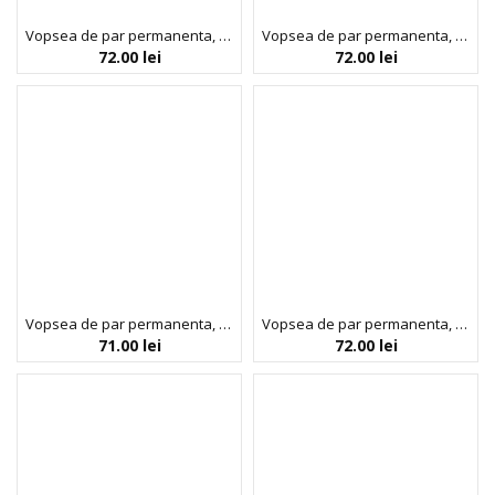
Vopsea de par permanenta, fara amoniac, cu proteina de orez si ulei de in organic, 5.0 Saten deschis, NOAH, 140 ml
Vopsea de par permanenta, fara amoniac, cu proteina de orez si ulei de in organic, 5.3 Saten auriu deschis, NOAH, 140 ml
72.00
lei
72.00
lei
Vopsea de par permanenta, fara amoniac, cu proteina de orez si ulei de in organic, 6.0 Blond inchis, NOAH COLOR kit, 140 ml
Vopsea de par permanenta, fara amoniac, cu proteina de orez si ulei de in organic, 6.66 Rosu intens, NOAH, 140 ml
71.00
lei
72.00
lei