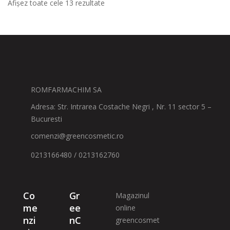
Afișez toate cele 13 rezultate
ROMFARMACHIM SA
Adresa: Str. Intrarea Costache Negri , Nr. 11 sector 5 –
Bucuresti
comenzi@greencosmetic.ro
0213166480 / 0213162760
Co
Gr
Magazinul
me
ee
online
nzi
nC
greencosmet