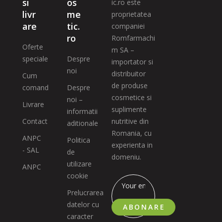
si
os
ic.ro este
livr
me
proprietatea
are
tic.
companiei
ro
Romfarmachi
Oferte
m SA –
speciale
Despre
importator si
noi
distribuitor
Cum
de produse
comand
Despre
cosmetice si
noi –
Livrare
suplimente
informatii
Contact
nutritive din
aditionale
Romania, cu
ANPC
Politica
experienta in
- SAL
de
domeniu.
utilizare
ANPC
cookie
Prelucrarea
datelor cu
ABONARE
caracter