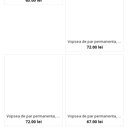
63.00
lei
Vopsea de par permanenta, fara amoniac, cu proteina de orez si ulei de in organic, 1.0 Negru, NOAH, 140 ml
72.00
lei
Vopsea de par permanenta, fara amoniac, cu proteina de orez si ulei de in organic, 3.0 Saten inchis, NOAH, 140 ml
Vopsea de par permanenta, fara amoniac, cu proteina de orez si ulei de in organic, 4.0 Saten, NOAH, 140 ml
72.00
lei
67.00
lei