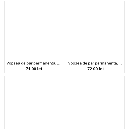
Vopsea de par permanenta, fara amoniac, cu proteina de orez si ulei de in organic, 4.0 Saten, NOAH, 140 ml
Vopsea de par permanenta, fara amoniac, cu proteina de orez si ulei de in organic, 4.06 Saten cafeniu, NOAH, 140 ml
71.00
lei
72.00
lei