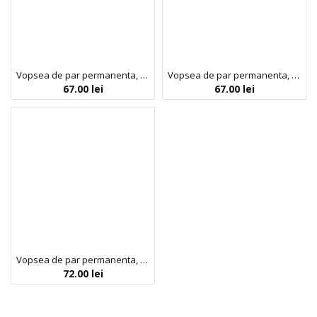
Vopsea de par permanenta, fara amoniac, cu proteina de orez si ulei de in organic, 7.0 Blond, NOAH, 140 ml
Vopsea de par permanenta, fara amoniac, cu proteina de orez si ulei de in organic, 8.0 Blond deschis, NOAH COLOR kit, 140 ml
67.00
lei
67.00
lei
Vopsea de par permanenta, fara amoniac, cu proteina de orez si ulei de in organic, 9.0 Blond foarte deschis, NOAH, 140 ml
72.00
lei