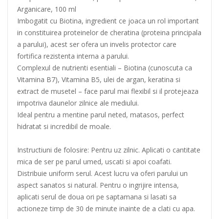
Arganicare, 100 ml
Imbogatit cu Biotina, ingredient ce joaca un rol important
in constituirea proteinelor de cheratina (proteina principala
a parului), acest ser ofera un invelis protector care
fortifica rezistenta interna a parului.
Complexul de nutrienti esentiali – Biotina (cunoscuta ca
Vitamina B7), Vitamina B5, ulei de argan, keratina si
extract de musetel – face parul mai flexibil si il protejeaza
impotriva daunelor zilnice ale mediului.
Ideal pentru a mentine parul neted, matasos, perfect
hidratat si incredibil de moale.
Instructiuni de folosire: Pentru uz zilnic. Aplicati o cantitate
mica de ser pe parul umed, uscati si apoi coafati.
Distribuie uniform serul. Acest lucru va oferi parului un
aspect sanatos si natural. Pentru o ingrijire intensa,
aplicati serul de doua ori pe saptamana si lasati sa
actioneze timp de 30 de minute inainte de a clati cu apa.