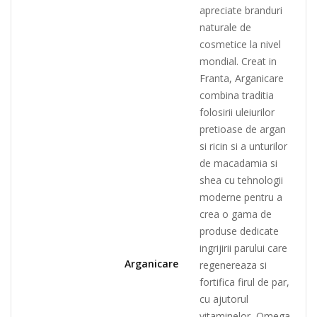
apreciate branduri
naturale de
cosmetice la nivel
mondial. Creat in
Franta, Arga
nicare
combina traditia
folosirii uleiurilor
pretioase de argan
si ricin si a unturilor
de macadamia si
shea cu tehnologii
moderne pentru a
crea o gama de
produse dedicate
ingrijirii parului care
Arganicare
regenereaza si
fortifica firul de par,
cu ajutorul
vitaminelor, Omega