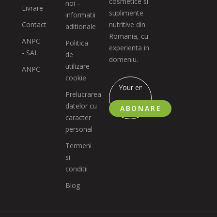
cosmetice si
noi –
Livrare
suplimente
informatii
Contact
nutritive din
aditionale
Romania, cu
ANPC
Politica
experienta in
- SAL
de
domeniu.
utilizare
ANPC
cookie
Prelucrarea
datelor cu
ABONARE
caracter
personal
Termeni
si
conditii
Blog