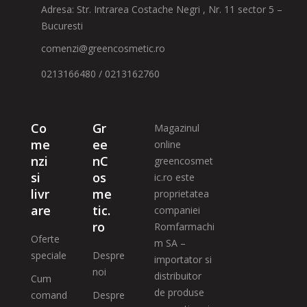
Adresa: Str. Intrarea Costache Negri , Nr. 11 sector 5 –
Bucuresti
comenzi@greencosmetic.ro
0213166480 / 0213162760
Co
Gr
Magazinul
me
ee
online
nzi
nC
greencosmet
si
os
ic.ro este
livr
me
proprietatea
are
tic.
companiei
ro
Romfarmachi
Oferte
m SA –
speciale
Despre
importator si
noi
distribuitor
Cum
de produse
comand
Despre