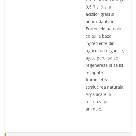
3,5,7 si 9 si a
acizilor grasi si
antioxidantilor.
Formulele naturale,
ce au la baza
ingrediente din
agriculturi organice,
ajuta parul sa se
regenereze si sa isi
recapate
frumusetea si
stralucirea naturala.
Arganicare nu
testeaza pe
animale.