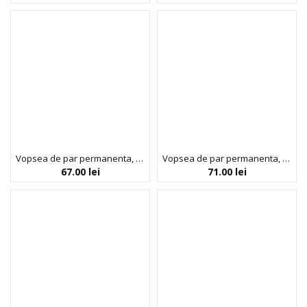
Vopsea de par permanenta, fara amoniac, cu proteina de orez si ulei de in organic, 4.0 Saten, NOAH, 140 ml
Vopsea de par permanenta, fara amoniac, cu proteina de orez si ulei de in organic, 4.0 Saten, NOAH, 140 ml
67.00
lei
71.00
lei