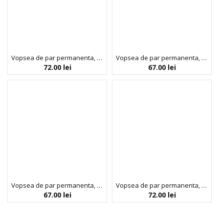
Vopsea de par permanenta, fara amoniac, cu proteina de orez si ulei de in organic, 6.66 Rosu intens, NOAH, 140 ml
Vopsea de par permanenta, fara amoniac, cu proteina de orez si ulei de in organic, 7.0 Blond, NOAH, 140 ml
72.00
lei
67.00
lei
Vopsea de par permanenta, fara amoniac, cu proteina de orez si ulei de in organic, 8.0 Blond deschis, NOAH COLOR kit, 140 ml
Vopsea de par permanenta, fara amoniac, cu proteina de orez si ulei de in organic, 9.0 Blond foarte deschis, NOAH, 140 ml
67.00
lei
72.00
lei