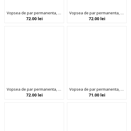
Vopsea de par permanenta, fara amoniac, cu proteina de orez si ulei de in organic, 4.06 Saten cafeniu, NOAH, 140 ml
Vopsea de par permanenta, fara amoniac, cu proteina de orez si ulei de in organic, 5.0 Saten deschis, NOAH, 140 ml
72.00
lei
72.00
lei
Vopsea de par permanenta, fara amoniac, cu proteina de orez si ulei de in organic, 5.3 Saten auriu deschis, NOAH, 140 ml
Vopsea de par permanenta, fara amoniac, cu proteina de orez si ulei de in organic, 6.0 Blond inchis, NOAH COLOR kit, 140 ml
72.00
lei
71.00
lei