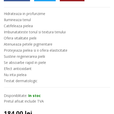
Hidrateaza in profunzime
Ilumineaza tenul
Catifeleaza pielea
Imbunatateste tonul si textura tenului
Ofera vitalitate pielii
Atenueaza petele pigmentare
Protejeaza pielea si ii ofera elasticitate
Sustine regenerarea pielii
Se absoarbe rapid in piele
Efect antioxidant
Nu irita pielea
Testat dermatologic
Disponiblitate:
In stoc
Pretul afisat include TVA
184.00
lei