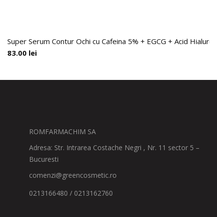
Super Serum Contur Ochi cu Cafeina 5% + EGCG + Acid Hialuronic
83.00
lei
ROMFARMACHIM SA
Adresa: Str. Intrarea Costache Negri , Nr. 11 sector 5 –
Bucuresti
comenzi@greencosmetic.ro
0213166480 / 0213162760