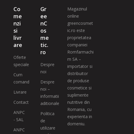
Co
Gr
Magazinul
me
ee
online
nzi
nC
greencosmet
si
os
ic.ro este
livr
me
proprietatea
are
tic.
companiei
ro
Romfarmachi
Oferte
m SA –
speciale
Despre
importator si
noi
distribuitor
Cum
de produse
comand
Despre
cosmetice si
noi –
Livrare
suplimente
informatii
Contact
nutritive din
aditionale
Romania, cu
ANPC
Politica
experienta in
- SAL
de
domeniu.
utilizare
ANPC