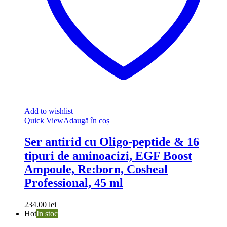
Add to wishlist
Quick View
Adaugă în coș
Ser antirid cu Oligo-peptide & 16
tipuri de aminoacizi, EGF Boost
Ampoule, Re:born, Cosheal
Professional, 45 ml
234.00
lei
Hot
In stoc