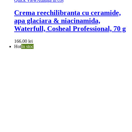
Quick View
Adaugă în coș
Crema reechilibranta cu ceramide,
apa glaciara & niacinamida,
Waterfull, Cosheal Professional, 70 g
166.00
lei
Hot
In stoc