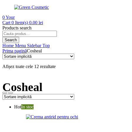
0
Your
Cart
0 Item(s)
0.00
lei
Products search
Search
Home
Menu
Sidebar
Top
Prima pagină
Cosheal
Afișez toate cele 12 rezultate
Cosheal
Hot
In stoc