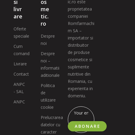
si
os
ic.ro este
livr
me
proprietatea
are
tic.
companiei
ro
Romfarmachi
Oferte
m SA –
speciale
Despre
importator si
noi
distribuitor
Cum
de produse
comand
Despre
cosmetice si
noi –
Livrare
suplimente
informatii
Contact
nutritive din
aditionale
Romania, cu
ANPC
Politica
experienta in
- SAL
de
domeniu.
utilizare
ANPC
cookie
Prelucrarea
datelor cu
ABONARE
caracter