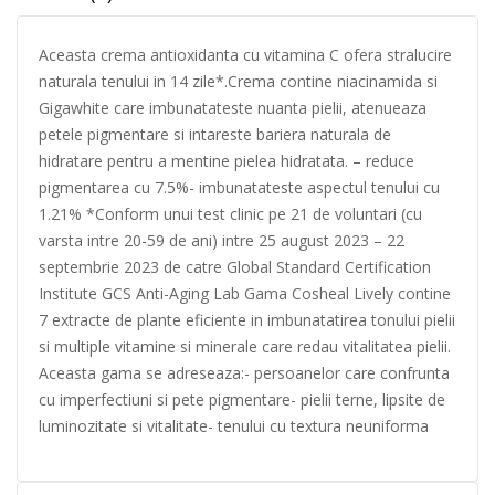
Aceasta crema antioxidanta cu vitamina C ofera stralucire
naturala tenului in 14 zile*.Crema contine niacinamida si
Gigawhite care imbunatateste nuanta pielii, atenueaza
petele pigmentare si intareste bariera naturala de
hidratare pentru a mentine pielea hidratata. – reduce
pigmentarea cu 7.5%- imbunatateste aspectul tenului cu
1.21% *Conform unui test clinic pe 21 de voluntari (cu
varsta intre 20-59 de ani) intre 25 august 2023 – 22
septembrie 2023 de catre Global Standard Certification
Institute GCS Anti-Aging Lab Gama Cosheal Lively contine
7 extracte de plante eficiente in imbunatatirea tonului pielii
si multiple vitamine si minerale care redau vitalitatea pielii.
Aceasta gama se adreseaza:- persoanelor care confrunta
cu imperfectiuni si pete pigmentare- pielii terne, lipsite de
luminozitate si vitalitate- tenului cu textura neuniforma