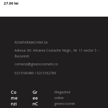
27.00
lei
ROMFARMACHIM SA
Adresa: Str. Intrarea Costache Negri , Nr. 11 sector 5 –
Bucuresti
comenzi@greencosmetic.ro
0213166480 / 0213162760
Co
Gr
Magazinul
me
ee
online
nzi
nC
greencosmet