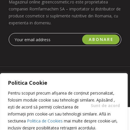
Magazinul online greencosmetic.ro este proprietatea
companiei Romfarmachim SA – importator si distribuitor de
produse cosmetice si suplimente nutritive din Romania, cu
experienta in domeniu.
ABONARE
Copyright 2023 © Romfarmachim SA. Realizat de Simplio
Politica Cookie
Software
Pentru scopuri precum afișarea de conținut personalizat,
folosim module cookie sau tehnologii similare. Apăsând
,
Sunt de acord
ești de acord să permiți colectarea de
informații prin cookie-uri sau tehnologii similare. Află in
sectiunea
Politica de Cookies
mai multe despre cookie-uri,
inclusiv despre posibilitatea retragerii acordului.