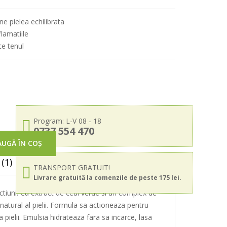
e pielea echilibrata
flamatiile
ce tenul
Program: L-V 08 - 18
0737 554 470
UGĂ ÎN COȘ
(1)
TRANSPORT GRATUIT!
Livrare gratuită la comenzile de peste 175 lei.
tiuni. Cu extract de ceai verde si un complex de
natural al pielii. Formula sa actioneaza pentru
a pielii. Emulsia hidrateaza fara sa incarce, lasa