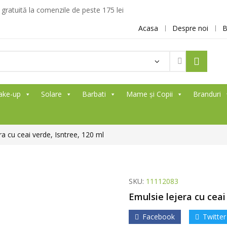
ratuită la comenzile de peste 175 lei
Acasa
Despre noi
B
ake-up
Solare
Barbati
Mame și Copii
Branduri
ra cu ceai verde, Isntree, 120 ml
SKU:
11112083
Emulsie lejera cu ceai
Facebook
Twitter