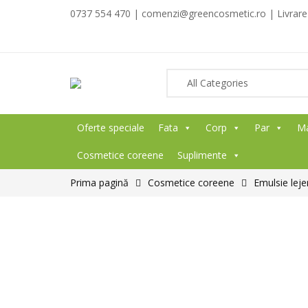
0737 554 470 | comenzi@greencosmetic.ro | Livrare g
Oferte speciale
Fata
Corp
Par
M
Cosmetice coreene
Suplimente
Prima pagină
Cosmetice coreene
Emulsie leje