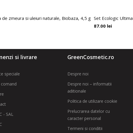
 de zmeura si uleiuri naturale, Biobaza, 4,5 g
Set Ecologic Ultima
87.00
lei
enzi si livrare
GreenCosmetic.ro
te speciale
Despre noi
 comand
Despre noi – informatii
aditionale
are
Politica de utilizare cookie
act
Prelucrarea datelor cu
 - SAL
caracter personal
C
Termeni si conditii