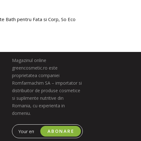
te Bath pentru Fata si Corp, So Eco
Magazinul online
greencosmetic.ro este
proprietatea companiei
Romfarmachim SA – importator si
distribuitor de produse cosmetice
si suplimente nutritive din
Romania, cu experienta in
domeniu.
ABONARE