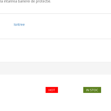
la intarirea barierei de protectie.
Isntree
HOT
IN STOC