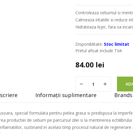
Controleaza sebumul si mentin
Calmeaza iritatiile si reduce in
Hidrateaza lejer, fara sa incar
Disponiblitate:
Stoc limitat
Pretul afisat include TVA
84.00
lei
ADA
scriere
Informații suplimentare
Brands 
oara, special formulata pentru pielea grasa si predispusa la imperfec
ea productiei de sebum pe parcursul zilei si la mentinerea echilibrului 
 inflamatiilor, sustinand in acelasi timp procesul natural de regenerare 