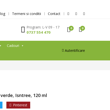
log
Termeni si conditii
Contact
Program: L-V 09 - 17
0
0
0737 554 470
Cadouri
Autentificare
 verde, Isntree, 120 ml
Pinterest