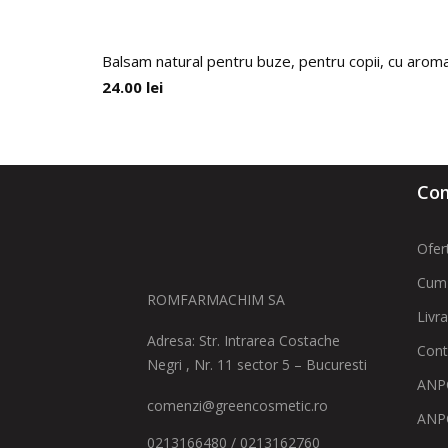
Balsam natural pentru buze, pentru copii, cu aroma
24.00
lei
Com
Ofer
Cum
ROMFARMACHIM SA
Livr
Adresa: Str. Intrarea Costache
Cont
Negri , Nr. 11 sector 5 – Bucuresti
ANPC
comenzi@greencosmetic.ro
ANP
0213166480 / 0213162760