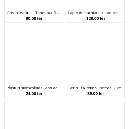
Green tea line – Toner purifiant cu ceai verde, Isntree, 200 ml
Lapte demachiant cu radacina de igname, Yam root line, Isntree, 220ml
90.00
lei
129.00
lei
Plasturi hidrocoloidali anti-acnee cu extract de ceapa, Isntree, 24 buc
Ser cu 1% retinol, Isntree, 20 ml
24.00
lei
89.00
lei