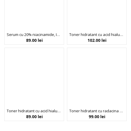
Serum cu 20% niacinamide, Isntree, 20 ml
Toner hidratant cu acid hialuronic PLUS, Hyaluronic acid line, Isntree, 200ml
89.00
lei
102.00
lei
Toner hidratant cu acid hialuronic, Hyaluronic acid line, Isntree, 200ml
Toner hidratant cu radacina de igname, Yam root line, Isntree, 200ml
89.00
lei
99.00
lei