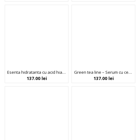
Esenta hidratanta cu acid hialuronic, Hyaluronic acid line, Isntree, 50ml
Green tea line – Serum cu ceai verde, Isntree, 50ml
137.00
lei
137.00
lei