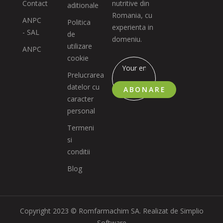
Contact
nutritive din
aditionale
Romania, cu
ANPC
Politica
experienta in
- SAL
de
domeniu.
utilizare
ANPC
cookie
Prelucrarea
datelor cu
ABONARE
caracter
personal
Termeni
si
conditii
Blog
Copyright 2023 © Romfarmachim SA. Realizat de Simplio
Software