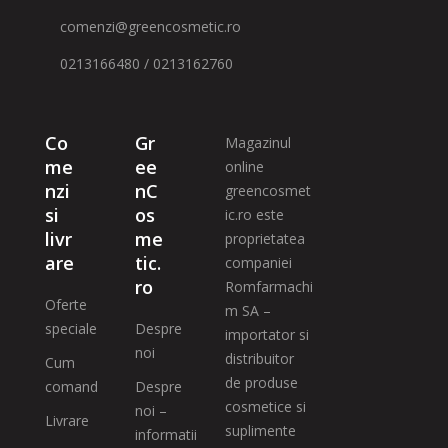
comenzi@greencosmetic.ro
0213166480 / 0213162760
Co
Gr
Magazinul
me
ee
online
nzi
nC
greencosmet
si
os
ic.ro este
livr
me
proprietatea
are
tic.
companiei
ro
Romfarmachi
Oferte
m SA –
speciale
Despre
importator si
noi
distribuitor
Cum
de produse
comand
Despre
cosmetice si
noi –
Livrare
suplimente
informatii