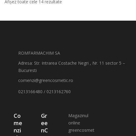
Afișez toate cele 14 rezultate
ROMFARMACHIM SA
Adresa: Str. Intrarea Costache Negri , Nr. 11 sector 5 –
Bucuresti
comenzi@greencosmetic.ro
0213166480 / 0213162760
Co
Gr
Magazinul
me
ee
online
nzi
nC
greencosmet