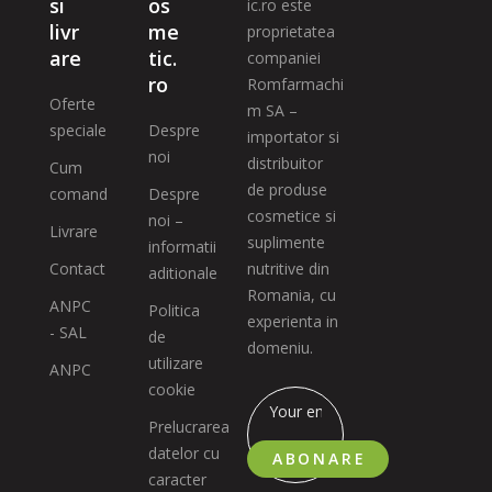
si
os
ic.ro este
livr
me
proprietatea
are
tic.
companiei
ro
Romfarmachi
Oferte
m SA –
speciale
Despre
importator si
noi
distribuitor
Cum
de produse
comand
Despre
cosmetice si
noi –
Livrare
suplimente
informatii
Contact
nutritive din
aditionale
Romania, cu
ANPC
Politica
experienta in
- SAL
de
domeniu.
utilizare
ANPC
cookie
Prelucrarea
datelor cu
ABONARE
caracter