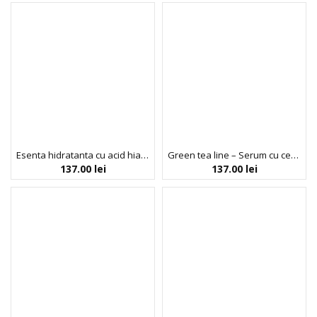
Esenta hidratanta cu acid hialuronic, Hyaluronic acid line, Isntree, 50ml
Green tea line – Serum cu ceai verde, Isntree, 50ml
137.00
lei
137.00
lei