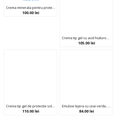
Crema minerala pentru protectie solara 50+ cu acid hialuronic, Hyaluronic acid line, Isntree, 50ml
100.00
lei
Crema tip gel cu acid hialuronic, Hyaluronic acid line, Isntree, 100ml
105.00
lei
Crema tip gel de protectie solara 50+ cu acid hialuronic, Hyaluronic acid line, Isntree, 50ml
Emulsie lejera cu ceai verde, Isntree, 120 ml
110.00
lei
84.00
lei