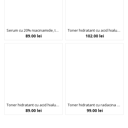
Serum cu 20% niacinamide, Isntree, 20 ml
Toner hidratant cu acid hialuronic PLUS, Hyaluronic acid line, Isntree, 200ml
89.00
lei
102.00
lei
Toner hidratant cu acid hialuronic, Hyaluronic acid line, Isntree, 200ml
Toner hidratant cu radacina de igname, Yam root line, Isntree, 200ml
89.00
lei
99.00
lei