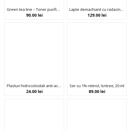
Green tea line – Toner purifiant cu ceai verde, Isntree, 200 ml
Lapte demachiant cu radacina de igname, Yam root line, Isntree, 220ml
90.00
lei
129.00
lei
Plasturi hidrocoloidali anti-acnee cu extract de ceapa, Isntree, 24 buc
Ser cu 1% retinol, Isntree, 20 ml
24.00
lei
89.00
lei