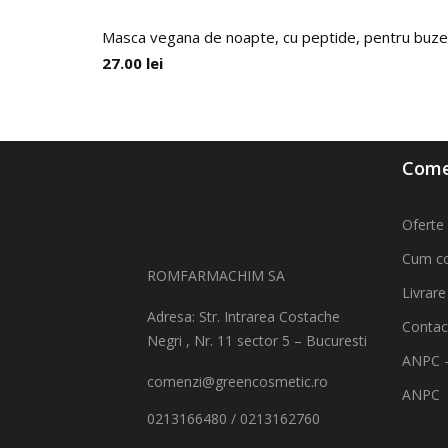
Masca vegana de noapte, cu peptide, pentru buze,
27.00
lei
Comen
Oferte 
Cum c
ROMFARMACHIM SA
Livrare
Adresa: Str. Intrarea Costache
Contac
Negri , Nr. 11 sector 5 – Bucuresti
ANPC -
comenzi@greencosmetic.ro
ANPC
0213166480 / 0213162760