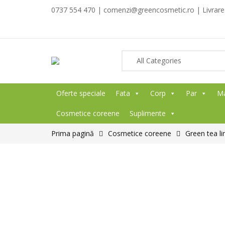
0737 554 470 | comenzi@greencosmetic.ro | Livrare g
Oferte speciale
Fata
Corp
Par
M
Cosmetice coreene
Suplimente
Prima pagină
Cosmetice coreene
Green tea li