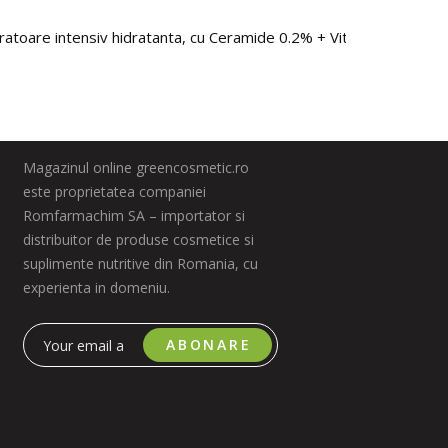
toare intensiv hidratanta, cu Ceramide 0.2% + Vitamina F 1%, Bi
Magazinul online greencosmetic.ro
este proprietatea companiei
Romfarmachim SA – importator si
distribuitor de produse cosmetice si
suplimente nutritive din Romania, cu
experienta in domeniu.
ABONARE