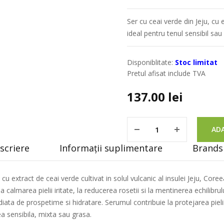
Ser cu ceai verde din Jeju, cu 
ideal pentru tenul sensibil sau
Disponiblitate:
Stoc limitat
Pretul afisat include TVA
137.00
lei
ADA
scriere
Informații suplimentare
Brands 
u extract de ceai verde cultivat in solul vulcanic al insulei Jeju, Cor
 la calmarea pielii iritate, la reducerea rosetii si la mentinerea echili
diata de prospetime si hidratare. Serumul contribuie la protejarea pielii
lea sensibila, mixta sau grasa.