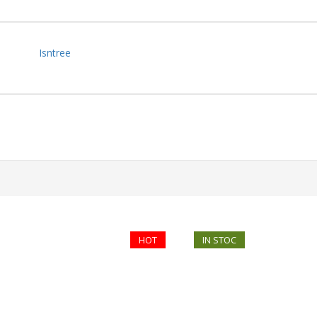
Isntree
HOT
IN STOC