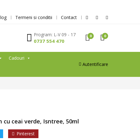
log
Termeni si conditii
Contact
Program: L-V 09 - 17
0
0
0737 554 470
Cadouri
Autentificare
 cu ceai verde, Isntree, 50ml
Pinterest