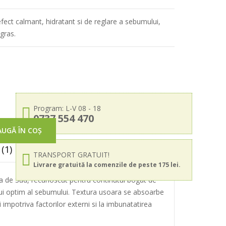
efect calmant, hidratant si de reglare a sebumului,
 gras.
Program: L-V 08 - 18
0737 554 470
UGĂ ÎN COȘ
(1)
TRANSPORT GRATUIT!
Livrare gratuită la comenzile de peste 175 lei.
eea de Sud, recunoscut pentru continutul bogat de
brului optim al sebumului. Textura usoara se absoarbe
 impotriva factorilor externi si la imbunatatirea