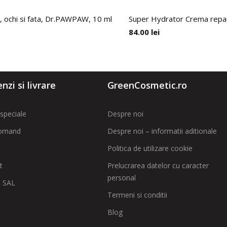
 ochi si fata, Dr.PAWPAW, 10 ml
Super Hydrator Crema repara
84.00
lei
zi si livrare
GreenCosmetic.ro
speciale
Despre noi
omand
Despre noi – informatii aditionale
Politica de utilizare cookie
t
Prelucrarea datelor cu caracter
personal
 SAL
Termeni si conditii
Blog