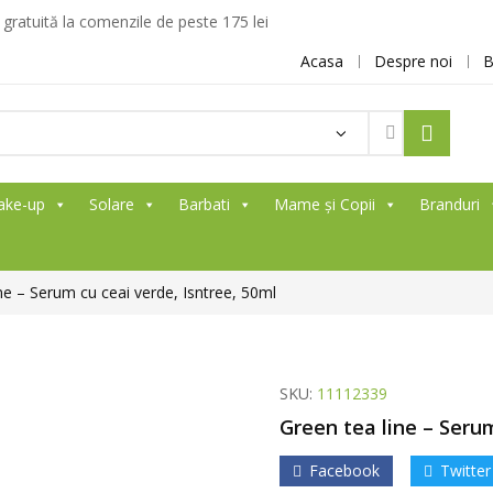
ratuită la comenzile de peste 175 lei
Acasa
Despre noi
B
ake-up
Solare
Barbati
Mame și Copii
Branduri
ne – Serum cu ceai verde, Isntree, 50ml
SKU:
11112339
Green tea line – Serum
Facebook
Twitter