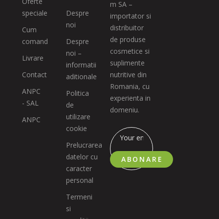
Oferte
m SA –
speciale
Despre
importator si
noi
distribuitor
Cum
de produse
comand
Despre
cosmetice si
noi –
Livrare
suplimente
informatii
Contact
nutritive din
aditionale
Romania, cu
ANPC
Politica
experienta in
- SAL
de
domeniu.
utilizare
ANPC
cookie
Prelucrarea
datelor cu
ABONARE
caracter
personal
Termeni
si