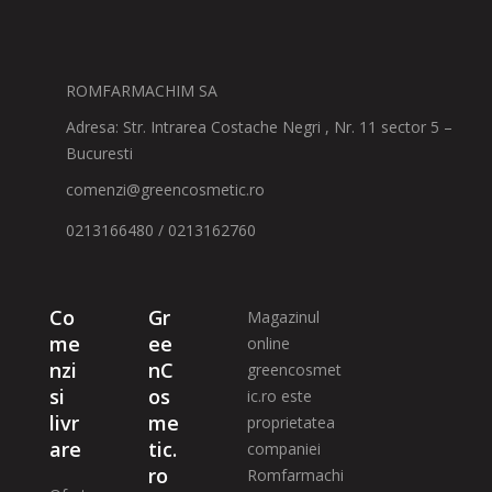
ROMFARMACHIM SA
Adresa: Str. Intrarea Costache Negri , Nr. 11 sector 5 –
Bucuresti
comenzi@greencosmetic.ro
0213166480 / 0213162760
Co
Gr
Magazinul
me
ee
online
nzi
nC
greencosmet
si
os
ic.ro este
livr
me
proprietatea
are
tic.
companiei
ro
Romfarmachi