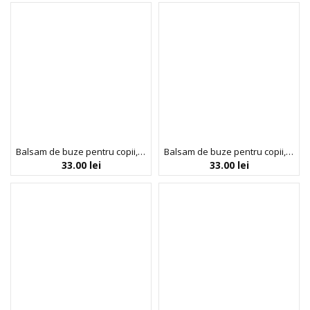
Balsam de buze pentru copii, American Bunny, Inuwet, 3.5 gr
Balsam de buze pentru copii, Bunny Delice, Inuwet, 3.5 gr
33.00
lei
33.00
lei