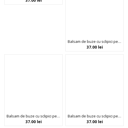
37.00
lei
Balsam de buze cu sclipici pentru copii, French Cake, Inuwet, 3.5 gr
37.00
lei
Balsam de buze cu sclipici pentru copii, Pomme d’Amour, Inuwet, 3.5 gr
Balsam de buze cu sclipici pentru copii, Purple, cu parfum de coacaze negre, Inuwet, 3.5 gr
37.00
lei
37.00
lei