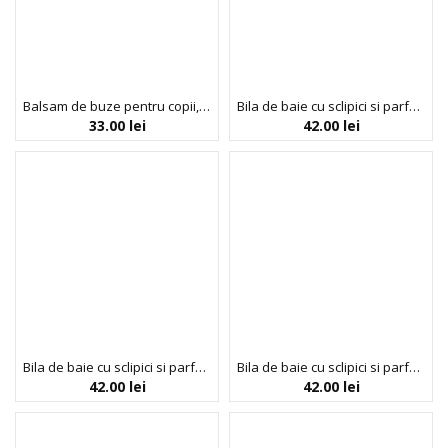
Balsam de buze pentru copii, Sunny Bunny, Inuwet, 3.5 gr
Bila de baie cu sclipici si parfum de coacaze negre, Inuwet, 120 gr
33.00
lei
42.00
lei
Bila de baie cu sclipici si parfum de guma de mestecat, Inuwet, 120 gr
Bila de baie cu sclipici si parfum de liliac, Inuwet, 120 gr
42.00
lei
42.00
lei