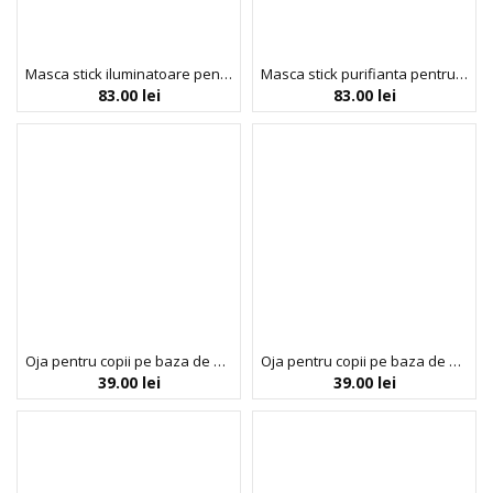
Masca stick iluminatoare pentru fata, cu argila alba si parfum de vata de zahar, Inuwet, 30 ml
Masca stick purifianta pentru fata, cu argila alba si parfum de menta, Inuwet, 30 ml
83.00
lei
83.00
lei
Oja pentru copii pe baza de apa cu parfum de capsuni, Fushia, Inuwet mini, 5 ml
Oja pentru copii pe baza de apa cu parfum de capsuni, Rose Plum, Inuwet mini, 5 ml
39.00
lei
39.00
lei