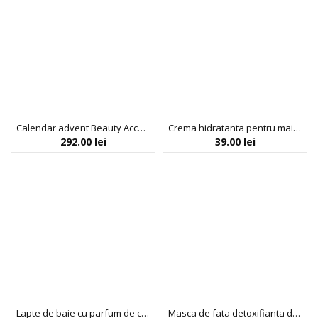
Calendar advent Beauty Accessories, 24 articole, Inuwet, 845 g
Crema hidratanta pentru maini si unghii, cu parfum de piersica, Peche Chantilly, Inuwet, 60 ml
292.00
lei
39.00
lei
Lapte de baie cu parfum de cocos, Inuwet, 230 ml
Masca de fata detoxifianta din bioceluloza cu extract de coacaze Acai, Fruit Collection, Inuwet, 30 ml