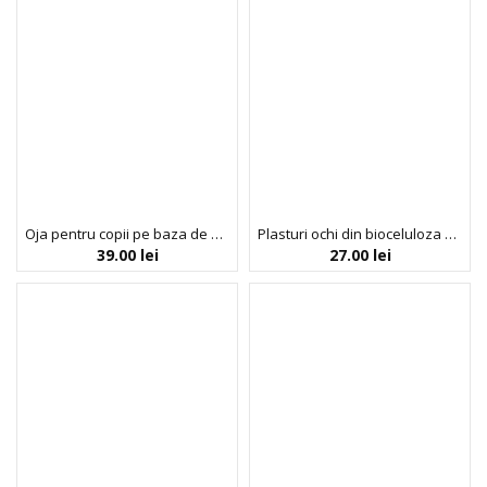
Oja pentru copii pe baza de apa fara parfum cu stelute, Stars, Inuwet mini, 5 ml
Plasturi ochi din bioceluloza pentru fermitate si calmare, Inuwet, 6 gr
39.00
lei
27.00
lei