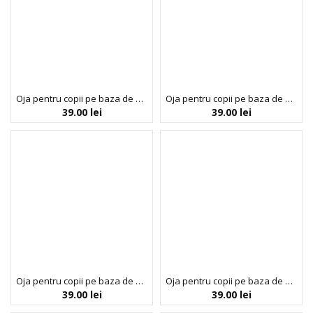
Oja pentru copii pe baza de apa cu parfum de coacaze, Mauve Dream Today, Inuwet mini, 5 ml
Oja pentru copii pe baza de apa cu parfum de mar, Turquoise is a Siren, Inuwet mini, 5 ml
39.00
lei
39.00
lei
Oja pentru copii pe baza de apa cu parfum de papaya, Golden Game, Inuwet mini, 5 ml
Oja pentru copii pe baza de apa cu parfum de vanilie, Glitter Silver Dreamer, Inuwet mini, 5 ml
39.00
lei
39.00
lei