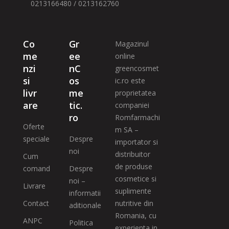
0213166480 / 0213162760
Co
Gr
Magazinul
me
ee
online
nzi
nC
greencosmet
si
os
ic.ro este
livr
me
proprietatea
are
tic.
companiei
ro
Romfarmachi
Oferte
m SA –
speciale
Despre
importator si
noi
distribuitor
Cum
de produse
comand
Despre
cosmetice si
noi –
Livrare
suplimente
informatii
Contact
nutritive din
aditionale
Romania, cu
ANPC
Politica
experienta in