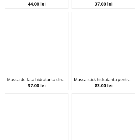
44.00
lei
37.00
lei
Masca de fata hidratanta din bioceluloza cu extract de pepene verde, Fruit Collection, Inuwet, 30 ml
Masca stick hidratanta pentru fata, cu argila alba si parfum milkshake de cirese, Inuwet, 30 ml
37.00
lei
83.00
lei