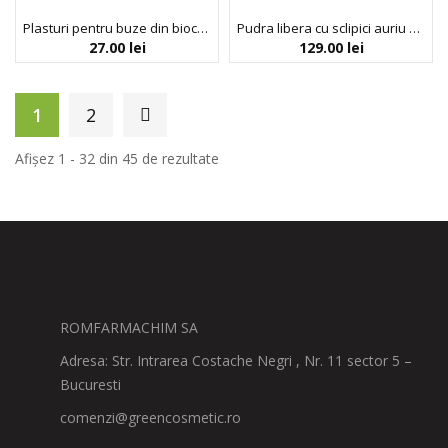
Plasturi pentru buze din bioceluloza cu efect de hidratare si umplere, Inuwet, 5 gr
Pudra libera cu sclipici auriu si aplicator tip burete, Gold Powder Cube, Inuwet, 3.5 g
27.00
lei
129.00
lei
1
2
Afișez 1 - 32 din 45 de rezultate
ROMFARMACHIM SA
Adresa: Str. Intrarea Costache Negri , Nr. 11 sector 5 –
Bucuresti
comenzi@greencosmetic.ro