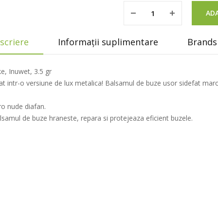
ADA
scriere
Informații suplimentare
Brands 
e, Inuwet, 3.5 gr
at intr-o versiune de lux metalica! Balsamul de buze usor sidefat mar
ro nude diafan.
samul de buze hraneste, repara si protejeaza eficient buzele.