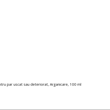
ntru par uscat sau deteriorat, Arganicare, 100 ml
Set 2
41.0