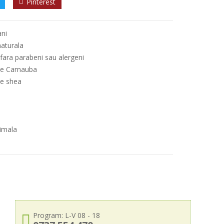
Pinterest
ani
naturala
fara parabeni sau alergeni
de Carnauba
de shea
nimala
Program: L-V 08 - 18