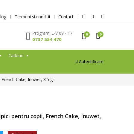
log
Termeni si conditii
Contact
Program: L-V 09 - 17
0
0
0737 554 470
Cadouri
Autentificare
, French Cake, Inuwet, 3.5 gr
pici pentru copii, French Cake, Inuwet,