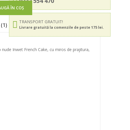
0737 554 470
UGĂ ÎN COȘ
TRANSPORT GRATUIT!
(1)
Livrare gratuită la comenzile de peste 175 lei.
o nude Inwet French Cake, cu miros de prajitura,