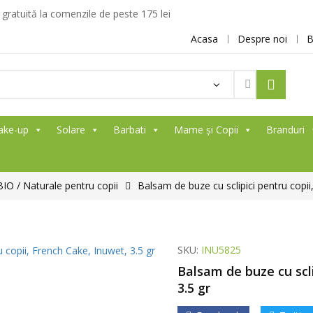
ratuită la comenzile de peste 175 lei
Acasa
Despre noi
B
ake-up
Solare
Barbati
Mame și Copii
Branduri
O / Naturale pentru copii
Balsam de buze cu sclipici pentru copii
SKU:
INU5825
Balsam de buze cu scli
3.5 gr