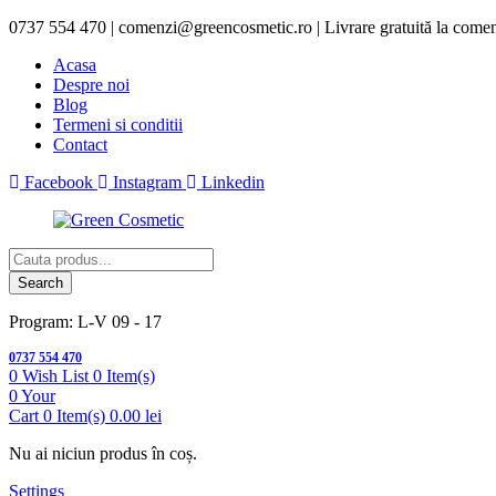
0737 554 470 | comenzi@greencosmetic.ro | Livrare gratuită la comenz
Acasa
Despre noi
Blog
Termeni si conditii
Contact
Facebook
Instagram
Linkedin
Products
search
Search
Program: L-V 09 - 17
0737 554 470
0
Wish List
0 Item(s)
0
Your
Cart
0 Item(s)
0.00
lei
Nu ai niciun produs în coș.
Settings