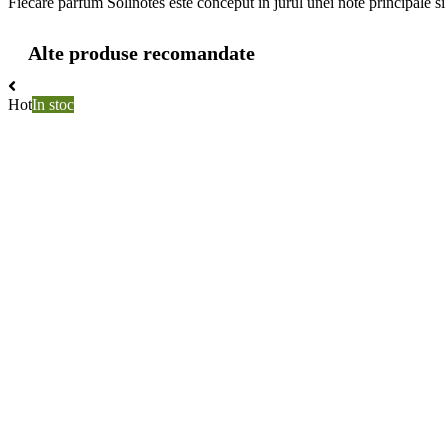
Fiecare parfum Solinotes este conceput in jurul unei note principale si
Alte produse recomandate
Hot
In stoc