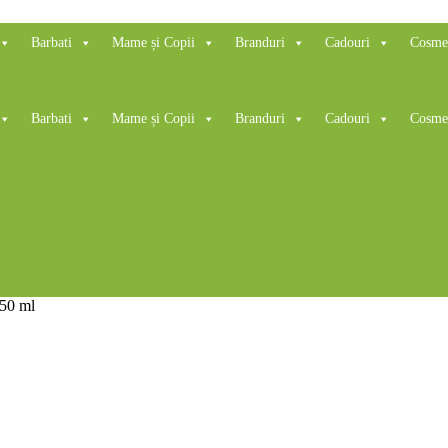
Barbati
Mame și Copii
Branduri
Cadouri
Cosmet
Barbati
Mame și Copii
Branduri
Cadouri
Cosmet
 50 ml