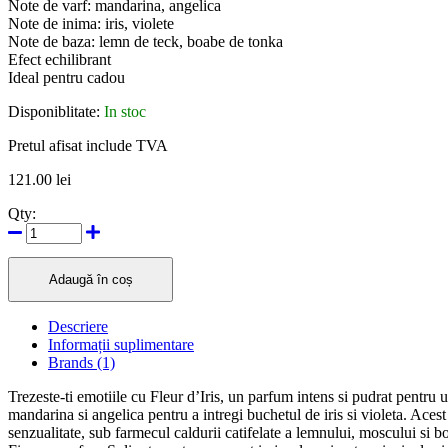
Note de varf: mandarina, angelica
Note de inima: iris, violete
Note de baza: lemn de teck, boabe de tonka
Efect echilibrant
Ideal pentru cadou
Disponiblitate:
In stoc
Pretul afisat include TVA
121.00
lei
Qty:
Adaugă în coș
Descriere
Informații suplimentare
Brands (1)
Trezeste-ti emotiile cu Fleur d’Iris, un parfum intens si pudrat pentru 
mandarina si angelica pentru a intregi buchetul de iris si violeta. Acest
senzualitate, sub farmecul caldurii catifelate a lemnului, moscului si