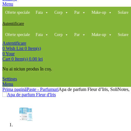
Menu
Oferte speciale
Fata
Corp
Par
Make-up
Solare
Autentificare
Oferte speciale
Fata
Corp
Par
Make-up
Solare
Autentificare
0
Wish List
0 Item(s)
0
Your
Cart
0 Item(s)
0.00
lei
Nu ai niciun produs în coș.
Settings
Menu
Prima pagină
Paste - Parfumuri
Apa de parfum Fleur d’Iris, SoliNotes,