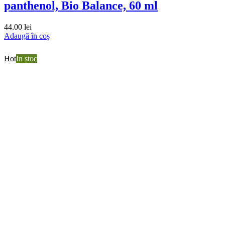
panthenol, Bio Balance, 60 ml
44.00
lei
Adaugă în coș
Hot
In stoc