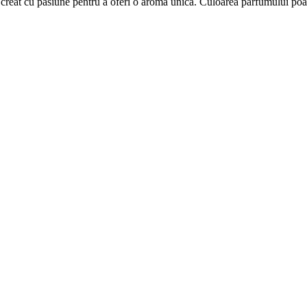
 creat cu pasiune pentru a oferi o aroma unica. Culoarea parfumului poate