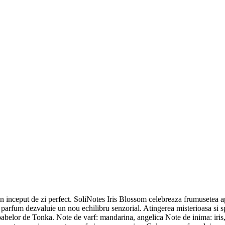
un inceput de zi perfect. SoliNotes Iris Blossom celebreaza frumusetea apa
 parfum dezvaluie un nou echilibru senzorial. Atingerea misterioasa si spi
 boabelor de Tonka. Note de varf: mandarina, angelica Note de inima: iris