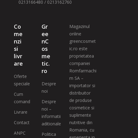
0213166480 / 0213162760
Co
Gr
Magazinul
me
ee
online
nzi
nC
greencosmet
si
os
ic.ro este
livr
me
proprietatea
are
tic.
companiei
ro
Romfarmachi
Oferte
m SA –
speciale
Despre
importator si
noi
distribuitor
Cum
de produse
comand
Despre
cosmetice si
noi –
Livrare
suplimente
informatii
Contact
nutritive din
aditionale
Romania, cu
ANPC
Politica
experienta in