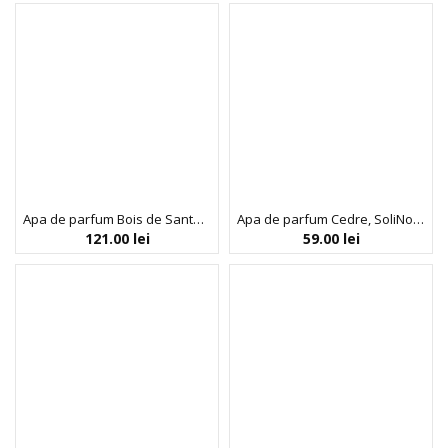
Apa de parfum Bois de Santal, SoliNotes, 50 ml
Apa de parfum Cedre, SoliNotes, 15 ml
121.00
lei
59.00
lei