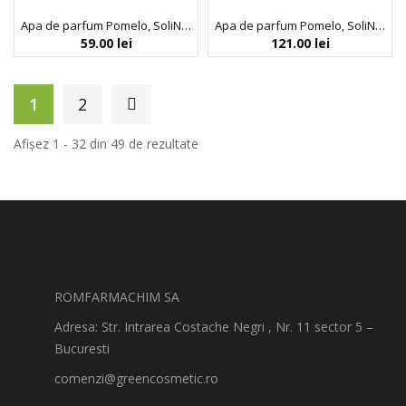
Apa de parfum Pomelo, SoliNotes, 15 ml
Apa de parfum Pomelo, SoliNotes, 50 ml
59.00
lei
121.00
lei
1
2
Afișez 1 - 32 din 49 de rezultate
ROMFARMACHIM SA
Adresa: Str. Intrarea Costache Negri , Nr. 11 sector 5 –
Bucuresti
comenzi@greencosmetic.ro